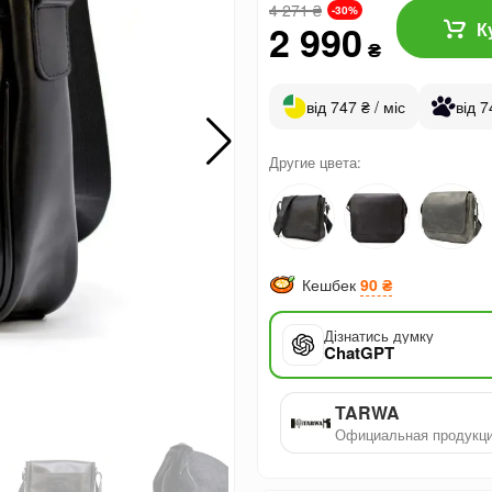
4 271
₴
-30%
2 990
К
₴
від 747 ₴ / міс
від 7
Другие цвета:
Кешбек
90 ₴
Дізнатись думку
ChatGPT
TARWA
Официальная продукц