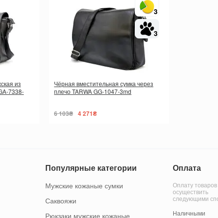
3
3
ская из
Чёрная вместительная сумка через
GA-7338-
плечо TARWA GG-1047-3md
6 103₴
4 271₴
Популярные категории
Оплата
Мужские кожаные сумки
Оплату товаров
осуществить
следующими сп
Саквояжи
Наличными
Рюкзаки мужские кожаные