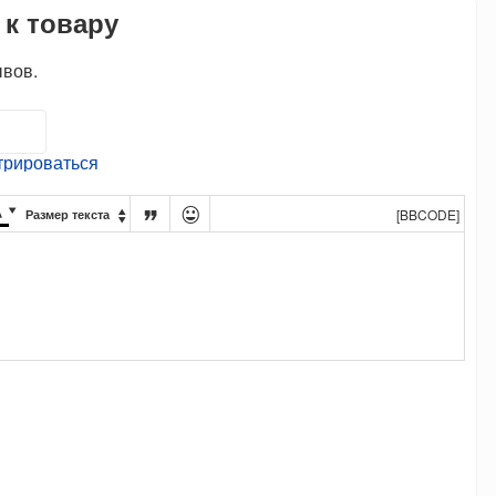
 к товару
ывов.
трироваться




[BBCODE]
Размер текста
