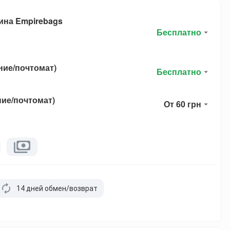
ина Empirebags
Бесплатно
ние/почтомат)
Бесплатно
ние/почтомат)
От 60 грн
14 дней обмен/возврат