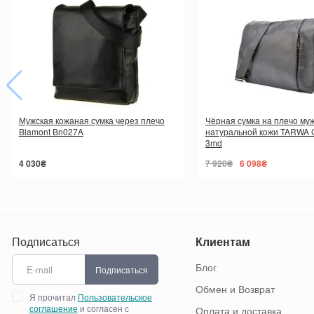
Мужская кожаная сумка через плечо
Чёрная сумка на плечо муж
Blamont Bn027A
натуральной кожи TARWA 
3md
4 030₴
7 920₴
6 098₴
Подписаться
Клиентам
Блог
Подписаться
Обмен и Возврат
Я прочитал
Пользовательское
соглашение
и согласен с
Оплата и доставка