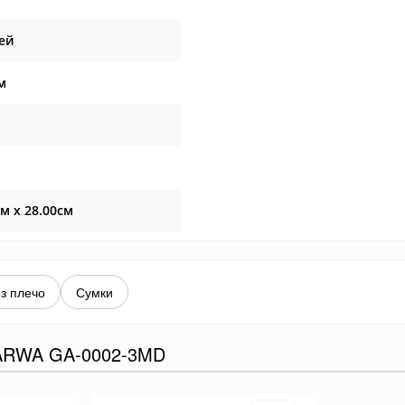
ей
м
см x 28.00см
з плечо
Сумки
RWA GA-0002-3MD