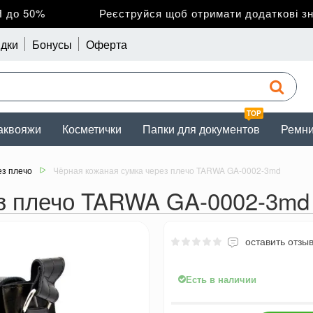
о 50%
Реєструйся щоб отримати додаткові зниж
дки
Бонусы
Оферта
TOP
аквояжи
Косметички
Папки для документов
Ремн
ез плечо
Чёрная кожаная сумка через плечо TARWA GA-0002-3md
ез плечо TARWA GA-0002-3md
оставить отзы
Есть в наличии