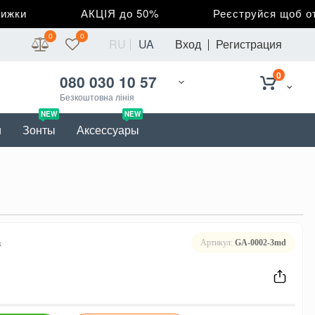
ки
АКЦІЯ до 50%
Реєструйся щоб отри
0
0
RU
UA
Вход
Регистрация
0
080 030 10 57
Безкоштовна лінія
NEW
NEW
и
Зонты
Аксессуары
в
Артикул:
GA-0002-3md