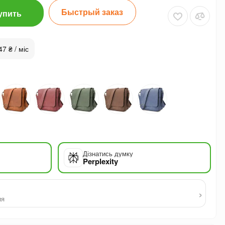
Быстрый заказ
упить
47 ₴ / міс
Дізнатись думку
Perplexity
›
ия