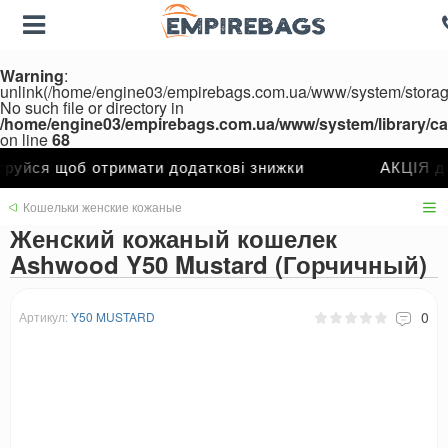
Warning
:
unlink(/home/engine03/empirebags.com.ua/www/system/storag
No such file or directory in
/home/engine03/empirebags.com.ua/www/system/library/cac
on line
68
ся щоб отримати додаткові знижки
АКЦІЯ до 5
Кошельки женские кожаные
Женский кожаный кошелек
Ashwood Y50 Mustard (Горчичный)
0
Артикул:
Y50 MUSTARD