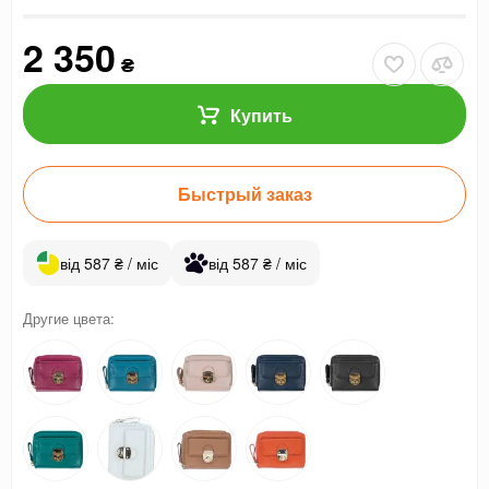
2 350
₴
Купить
Быстрый заказ
від 587 ₴ / міс
від 587 ₴ / міс
Другие цвета: