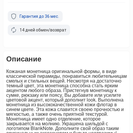
Гарантия до 36 мес.
14 дней обмен/возврат
Описание
Кожаная монетница оригинальной формы, в виде
классической пирамиды, понравиться любительницам
смелых и стильных вещей. Несмотря на достаточно
темный цвет, эта монетница способна стать ярким
акцентом любого образа. Пристегнув монетницу к
сумке, рюкзаку или поясу, Вы добавите или усилите
цветовой акцент, который дополнит look. Выполнена
монетница из высококачественной кожи флотар в
синем цвете. Эта кожа славится своею прочностью и
мягкостью, а также очень приятной текстурой.
Монетница имеет одно отделение, которое
закрывается на молнию. Украшена шильдой с
логотипом BlankNote. Дополните свой образ таким
оригинальным аксессуаром и будьте неотразимы!