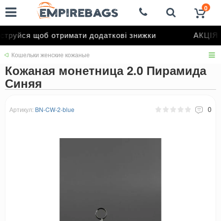
0
труйся щоб отримати додаткові знижки
АКЦІЯ д
Кошельки женские кожаные
Кожаная монетница 2.0 Пирамида
Синяя
0
Артикул:
BN-CW-2-blue