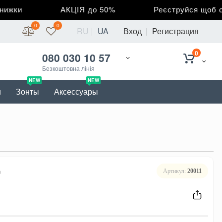
жки
АКЦІЯ до 50%
Реєструйся щоб отр
0
0
RU
UA
Вход
Регистрация
0
080 030 10 57
Безкоштовна лінія
NEW
NEW
и
Зонты
Аксессуары
в
Артикул:
20011