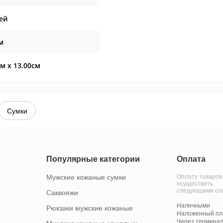
ей
м
см x 13.00см
Сумки
Популярные категории
Оплата
Мужские кожаные сумки
Оплату товаров
осуществить
следующими сп
Саквояжи
Наличными
Рюкзаки мужские кожаные
Наложенный пла
Через терминал