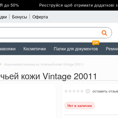
до 50%
Реєструйся щоб отримати додаткові зни
дки
Бонусы
Оферта
TOP
аквояжи
Косметички
Папки для документов
Ремн
Коричневая бананка из телячьей кожи Vintage 20011
чьей кожи Vintage 20011
оставить отзы
Нет в наличии