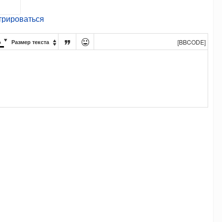
трироваться




[BBCODE]
Размер текста
