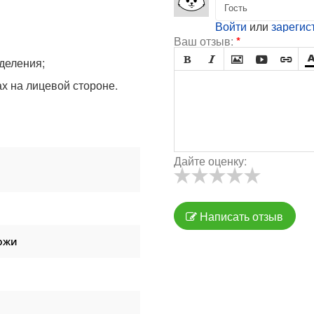
Войти
или
зарегис
Ваш отзыв:
*





тделения;
х на лицевой стороне.
Дайте оценку:
Написать отзыв
ожи