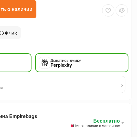
ть о наличии
03 ₴ / міс
Дізнатись думку
Perplexity
›
ия
ина Empirebags
Бесплатно
Нет в наличии в магазинах