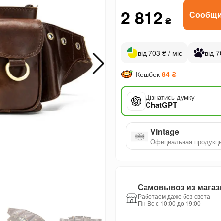
2 812
Сообщи
₴
від 703 ₴ / міс
від 7
Кешбек
84 ₴
Дізнатись думку
ChatGPT
Vintage
Официальная продукц
Самовывоз из магаз
Работаем даже без света
Пн-Вс с 10:00 до 19:00