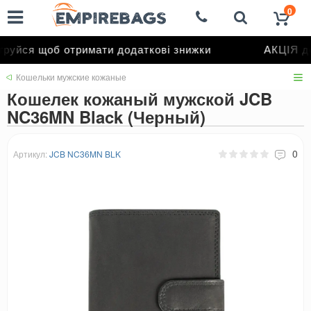
0
уйся щоб отримати додаткові знижки
АКЦІЯ до
Кошельки мужские кожаные
Кошелек кожаный мужской JCB
NC36MN Black (Черный)
0
Артикул:
JCB NC36MN BLK