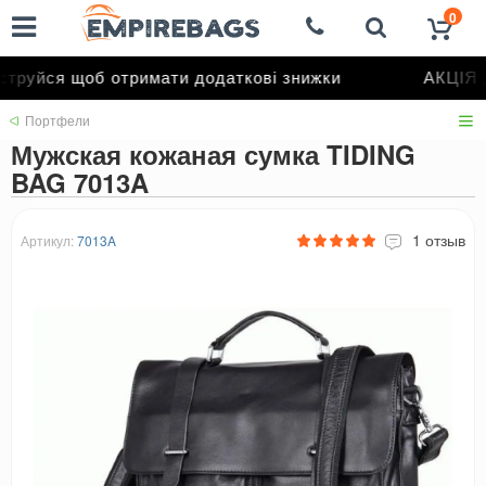
0
руйся щоб отримати додаткові знижки
АКЦІЯ д
Портфели
Мужская кожаная сумка TIDING
BAG 7013A
1 отзыв
Артикул:
7013A