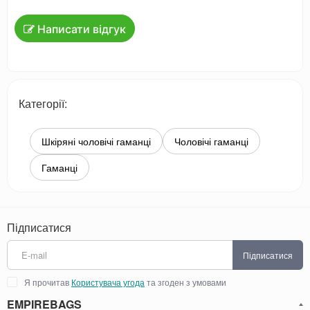
Написати відгук
Категорії:
Шкіряні чоловічі гаманці
Чоловічі гаманці
Гаманці
Підписатися
Підписатися
Я прочитав
Користувача угода
та згоден з умовами
EMPIREBAGS