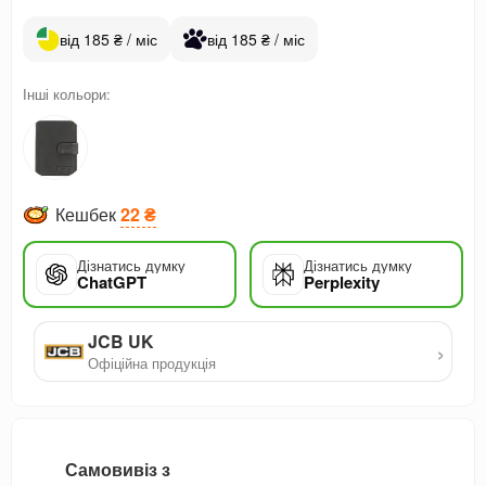
від 185 ₴ / міс
від 185 ₴ / міс
Інші кольори:
Кешбек
22 ₴
Дізнатись думку
Дізнатись думку
ChatGPT
Perplexity
JCB UK
›
Офіційна продукція
Самовивіз з