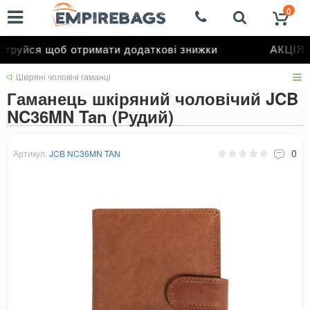
0
труйся щоб отримати додаткові знижки
АКЦІЯ д
Шкіряні чоловічі гаманці
Гаманець шкіряний чоловічий JCB
NC36MN Tan (Рудий)
0
Артикул:
JCB NC36MN TAN