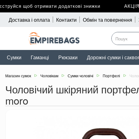
руйся щоб отримати додаткові знижки
АКЦІЯ до
Доставка і оплата
Контакти
Обмін та повернення
Сумки
Гаманці
Рюкзаки
Дорожні сумки і сакво
Магазин сумок
Чоловікам
Сумки чоловічі
Портфелі
Чолов
Чоловічий шкіряний портфель 
moro