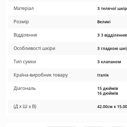
Матеріал
З телячої шкі
Розмір
Великі
Відділення
З 3 відділенн
Особливості шкіри
З гладкою шк
Тип сумки
З клапаном
Країна-виробник товару
Італія
Діагональ
15 дюймів
16 дюймів
(Д x Ш x В)
42.00см x 15.0