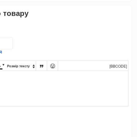
о товару
я




[BBCODE]
Розмір тексту
