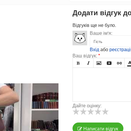
Додати відгук д
Відгуків ще не було.
Ваше ім'я:
Вхід
або
реєстраці
Ваш відгук:
*





Дайте оцінку:
Написати відгук