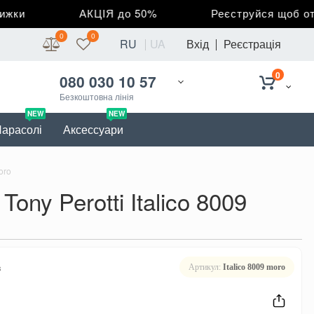
и
АКЦІЯ до 50%
Реєструйся щоб отрим
0
0
RU
UA
Вхід
Реєстрація
0
080 030 10 57
Безкоштовна лінія
NEW
NEW
арасолі
Аксессуари
oro
ny Perotti Italico 8009
в
Артикул:
Italico 8009 moro