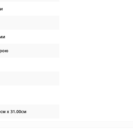
ри
ями
ірою
0см x 31.00см