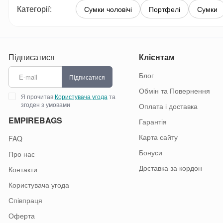
Категорії:
Сумки чоловічі
Портфелі
Сумки
Підписатися
Клієнтам
Блог
Підписатися
Обмін та Повернення
Я прочитав
Користувача угода
та
згоден з умовами
Оплата і доставка
EMPIREBAGS
Гарантія
Карта сайту
FAQ
Бонуси
Про нас
Доставка за кордон
Контакти
Користувача угода
Співпраця
Оферта