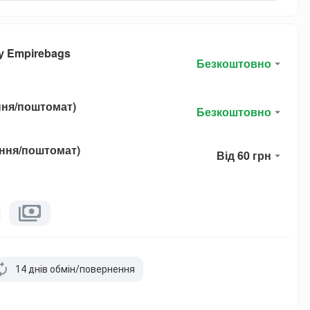
у Empirebags
Безкоштовно
ння/поштомат)
Безкоштовно
ення/поштомат)
Від 60 грн
14 днів обмін/повернення