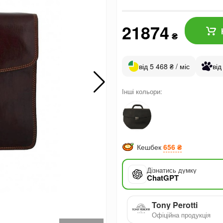
21874
₴
від 5 468 ₴ / міс
від
Інші кольори:
Кешбек
656 ₴
Дізнатись думку
ChatGPT
Tony Perotti
Офіційна продукція