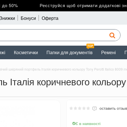
 50%
Реєструйся щоб отримати додаткові знижк
Знижки
Бонуси
Оферта
TOP
яжі
Косметички
Папки для документів
Ремені
П
ічий шкіряний портфель Італія коричневого кольору Tony Perotti Italico 8009 m
Італія коричневого кольору To
оставить отзы
Є в наявності