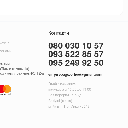
Контакти
080 030 10 57
 можна
093 522 85 57
собами:
095 249 92 50
иманні
(Тільки самовивіз)
ахунковий рахунок ФОП 2-а
empirebags.office@gmail.com
Графік магазину:
пн-неділя з 10:00 до 19:00
Без перерви на обід
Вихідні (свята)
м. Київ — Пр. Мира 4, 213