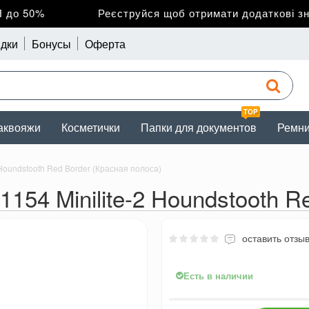
о 50%
Реєструйся щоб отримати додаткові зниж
дки
Бонусы
Оферта
TOP
аквояжи
Косметички
Папки для документов
Ремн
 Houndstooth Red Border (Красная полоса)
1154 Minilite-2 Houndstooth R
оставить отзы
Есть в наличии