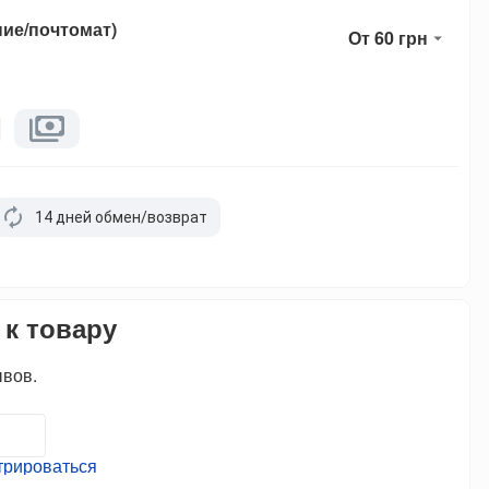
ние/почтомат)
От 60 грн
14 дней обмен/возврат
 к товару
ывов.
трироваться