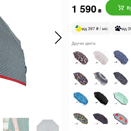
1 590
К
₴
від 397 ₴ / міс
від 3
Другие цвета: