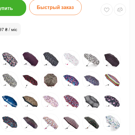
Быстрый заказ
упить
97 ₴ / міс