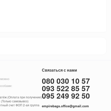
Связаться с нами
080 030 10 57
 можно
093 522 85 57
особами:
095 249 92 50
тёж (Оплата при получение)
 (Только самовывоз)
етный счет ФОП 2-ая группа
empirebags.office@gmail.com