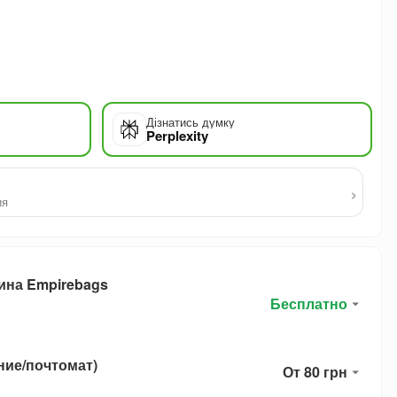
Дізнатись думку
Perplexity
›
ия
ина Empirebags
Бесплатно
ние/почтомат)
От 80 грн