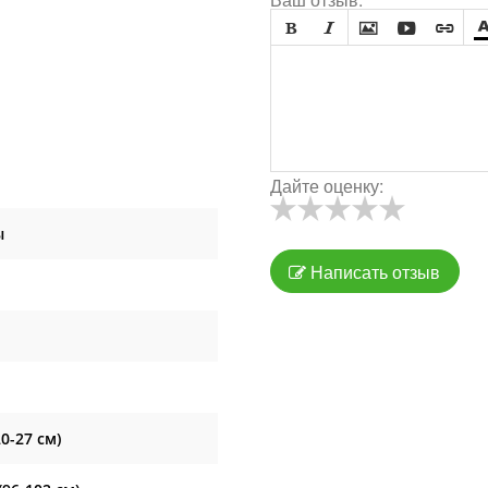





Дайте оценку:
ы
Написать отзыв
0-27 см)