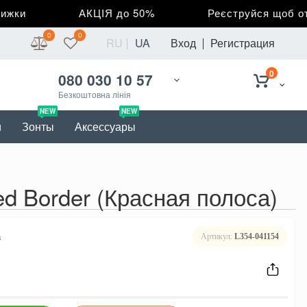
ки
АКЦІЯ до 50%
Реєструйся щоб отри
0
0
RU
UA
Вход
Регистрация
0
080 030 10 57
Безкоштовна лінія
NEW
NEW
и
Зонты
Аксессуары
ed Border (Красная полоса)
в
Артикул:
L354-041154