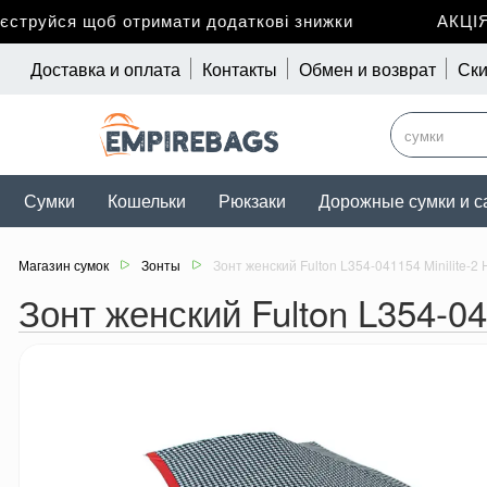
руйся щоб отримати додаткові знижки
АКЦІЯ д
Доставка и оплата
Контакты
Обмен и возврат
Ски
Сумки
Кошельки
Рюкзаки
Дорожные сумки и с
Магазин сумок
Зонты
Зонт женский Fulton L354-041154 Minilite-2
Зонт женский Fulton L354-04