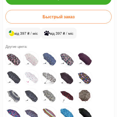
Быстрый заказ
від 397 ₴ / міс
від 397 ₴ / міс
Другие цвета: