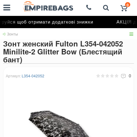
0
уйся щоб отримати додаткові знижки
АКЦІЯ до 
Зонты
Зонт женский Fulton L354-042052
Minilite-2 Glitter Bow (Блестящий
бант)
0
Артикул:
L354-042052