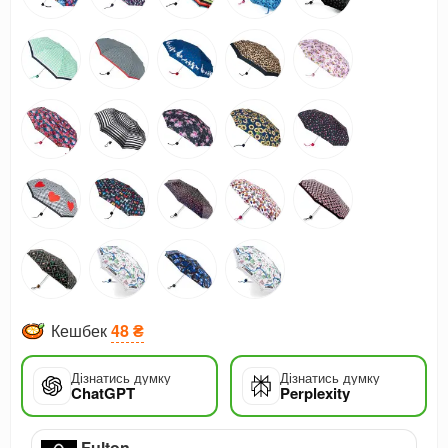
Кешбек
48 ₴
Дізнатись думку
Дізнатись думку
ChatGPT
Perplexity
Fulton