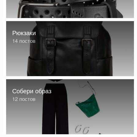
Рюкзаки
14 постов
Собери образ
12 постов