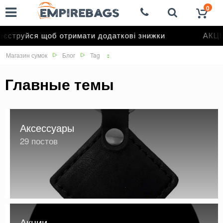
0
труйся щоб отримати додаткові знижки
АКЦІЯ 
Магазин сумок
Блог
Tag
Главные темы
Аксессуары
29 постов
Акции