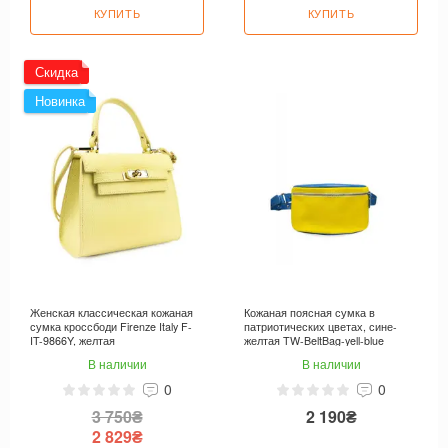
КУПИТЬ
КУПИТЬ
Скидка
Новинка
Женская классическая кожаная
Кожаная поясная сумка в
сумка кроссбоди Firenze Italy F-
патриотических цветах, сине-
IT-9866Y, желтая
желтая TW-BeltBag-yell-blue
В наличии
В наличии
0
0
3 750₴
2 190₴
2 829₴