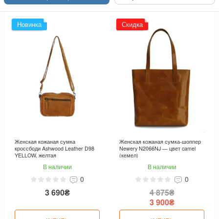
Новинка
Скидка
Женская кожаная сумка
Женская кожаная сумка-шоппер
кроссбоди Ashwood Leather D98
Newery N2066NJ — цвет camel
YELLOW, желтая
(кемел)
В наличии
В наличии
0
0
3 690₴
4 875₴
3 900₴