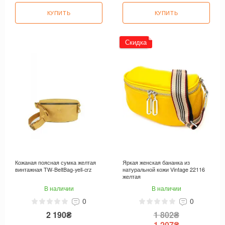
КУПИТЬ
КУПИТЬ
Скидка
Кожаная поясная сумка желтая
Яркая женская бананка из
винтажная TW-BeltBag-yell-crz
натуральной кожи Vintage 22116
желтая
В наличии
В наличии
0
0
2 190₴
1 802₴
1 207₴