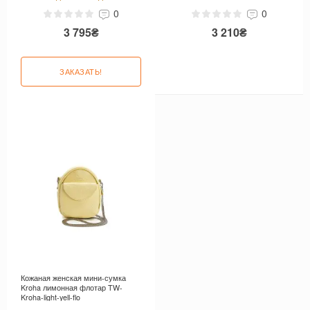
0
0
3 795₴
3 210₴
ЗАКАЗАТЬ!
Кожаная женская мини-сумка
Kroha лимонная флотар TW-
Kroha-light-yell-flo