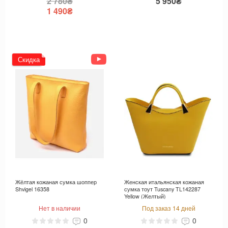
2 780₴
5 950₴
1 490₴
Скидка
Жёлтая кожаная сумка шоппер
Женская итальянская кожаная
Shvigel 16358
сумка тоут Tuscany TL142287
Yellow (Желтый)
Нет в наличии
Под заказ 14 дней
0
0