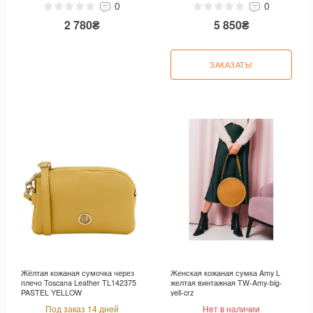
0
0
2 780₴
5 850₴
ЗАКАЗАТЬ!
Жёлтая кожаная сумочка через
Женская кожаная сумка Amy L
плечо Toscana Leather TL142375
желтая винтажная TW-Amy-big-
PASTEL YELLOW
yell-crz
Под заказ 14 дней
Нет в наличии