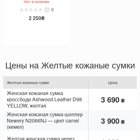
Нет в наличии
0
2 250₴
Цены на Желтые кожаные сумки
Желтые кожаные сумки
Цена
Женская кожаная сумка
3 690
кроссбоди Ashwood Leather D98
₴
YELLOW, желтая
Женская кожаная сумка-шоппер
3 900
Newery N2066NJ — цвет camel
₴
(кемел)
Желтая женская сумка через