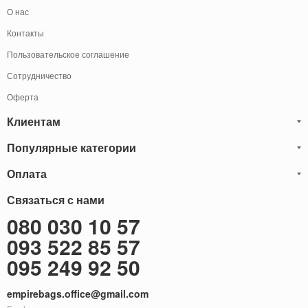
О нас
Контакты
Пользовательское соглашение
Сотрудничество
Оферта
Клиентам
Популярные категории
Блог
Обмен и Возврат
Оплата
Мужские кожаные сумки
Оплата и доставка
Саквояжи
Оплату товаров можно
Связаться с нами
осуществить
Гарантия
следующими способами:
Рюкзаки мужские кожаные
080 030 10 57
Наличными
Карта сайта
Мужские кожаные кошельки
093 522 85 57
Наложенный платёж (Оплата при получение)
Через терминал (Только самовывоз)
Бонусы
Мужские клатчи
095 249 92 50
Оплата на расчетный счет ФОП 2-ая группа (без НДС)
Доставка за границу
Женские сумки
empirebags.office@gmail.com
Женские кожаные сумки