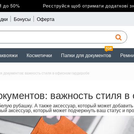
50%
Реєструйся щоб отримати додаткові знижки
дки
Бонусы
Оферта
TOP
аквояжи
Косметички
Папки для документов
Ремн
я документов: важность стиля в офисном гардеробе
окументов: важность стиля в
елую рубашку. А также аксессуар, который может добавить 
ьный аксессуар, который может подчеркнуть ваш статус и п