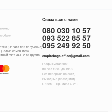
Связаться с нами
080 030 10 57
 можно
093 522 85 57
особами:
095 249 92 50
тёж (Оплата при получение)
 (Только самовывоз)
етный счет ФОП 2-ая группа
empirebags.office@gmail.com
График магазина:
пн-вс с 10:00 до 19:00
Без перерыва на обед
Выходные (праздники)
г. Киев — Пр. Мира 4, 213