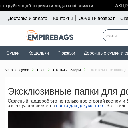
йся щоб отримати додаткові знижки
АКЦІЯ до 
Доставка и оплата
Контакты
Обмен и возврат
Ски
Сумки
Кошельки
Рюкзаки
Дорожные сумки и с
Магазин сумок
Блог
Статьи и обзоры
Эксклюзивные папки дл
Эксклюзивные папки для д
Офисный гардероб это не только про строгий костюм и б
аксессуаров является
папка для документов
. Это стил