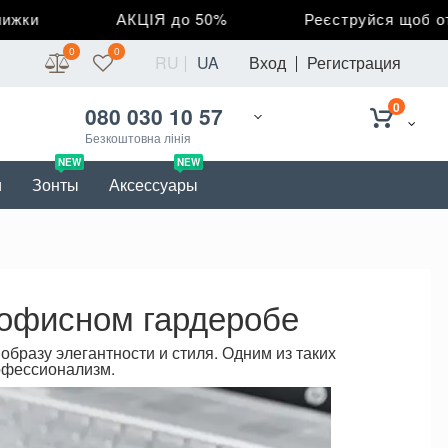
АКЦІЯ до 50%
Реєструйся щоб отрима
0
0
RU
UA
Вход
Регистрация
0
080 030 10 57
Безкоштовна лінія
NEW
NEW
и
Зонты
Аксессуары
 офисном гардеробе
образу элегантности и стиля. Одним из таких
рофессионализм.