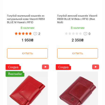
Голубой маленький кошелёк из
Голубой женский кошелёк Visconti
натуральной кожи Visconti RB53
RB39 BLUE M Biola c RFID (Blue
BLUE M Hawaii c RFID
Multi)
В наличии
В наличии
2
0
1 950₴
2 350₴
КУПИТЬ
КУПИТЬ
Скидка
Скидка
Bestseller