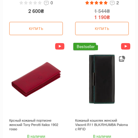
0
2
2 600₴
1 544₴
1 190₴
КУПИТЬ
КУПИТЬ
Bestseller
Крсный кожаный портмоне
Кожаный кошелек женский
женский Tony Perotti Italico 1902
Visconti R11 BLK/RHUMBA Paloma
rosso
c RFID
В наличии
В наличии