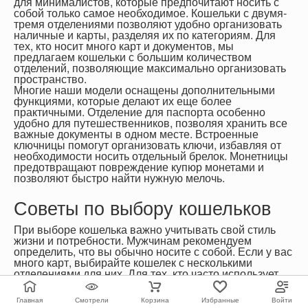
для минималистов, которые предпочитают носить с
собой только самое необходимое. Кошельки с двумя-
тремя отделениями позволяют удобно организовать
наличные и карты, разделяя их по категориям. Для
тех, кто носит много карт и документов, мы
предлагаем кошельки с большим количеством
отделений, позволяющие максимально организовать
пространство.
Многие наши модели оснащены дополнительными
функциями, которые делают их еще более
практичными. Отделение для паспорта особенно
удобно для путешественников, позволяя хранить все
важные документы в одном месте. Встроенные
ключницы помогут организовать ключи, избавляя от
необходимости носить отдельный брелок. Монетницы
предотвращают повреждение купюр монетами и
позволяют быстро найти нужную мелочь.
Советы по выбору кошельков
При выборе кошелька важно учитывать свой стиль
жизни и потребности. Мужчинам рекомендуем
определить, что вы обычно носите с собой. Если у вас
много карт, выбирайте кошелек с несколькими
отделениями для них. Для тех, кто часто использует
наличные, лучше выбрать модель с удобным
отделением для купюр и монетницей. Если вы часто
Главная
Смотрели
Корзина
Избранные
Войти
путешествуете или водите автомобиль, обратите