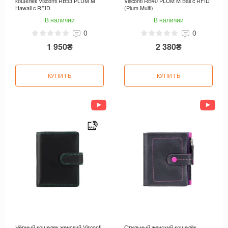
кошелёк Visconti RB53 PLUM M
Visconti RB40 PLUM M Bali c RFID
Hawaii c RFID
(Plum Multi)
В наличии
В наличии
0
0
1 950₴
2 380₴
КУПИТЬ
КУПИТЬ
Чёрный кошелек женский Visconti
Стильный женский кошелёк