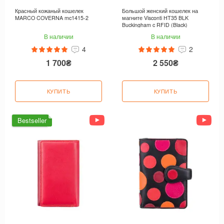
Красный кожаный кошелек
Большой женский кошелек на
MARCO COVERNA mc1415-2
магните Visconti HT35 BLK
Buckingham c RFID (Black)
В наличии
В наличии
4
2
1 700₴
2 550₴
КУПИТЬ
КУПИТЬ
Bestseller