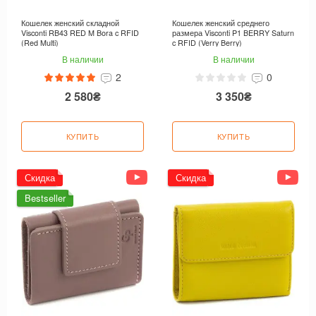
Кошелек женский складной
Кошелек женский среднего
Visconti RB43 RED M Bora c RFID
размера Visconti P1 BERRY Saturn
(Red Multi)
c RFID (Verry Berry)
В наличии
В наличии
2
0
2 580₴
3 350₴
КУПИТЬ
КУПИТЬ
Скидка
Скидка
Bestseller