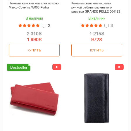
Нежный женский кошелёк из кожи
Кожаный женский кошелёк
Marco Coverna W003 Pudra
ручной работы маленького
размера GRANDE PELLE 504123
В наличии
В наличии
2
3
2 310₴
1 215₴
1 990₴
972₴
КУПИТЬ
КУПИТЬ
Bestseller