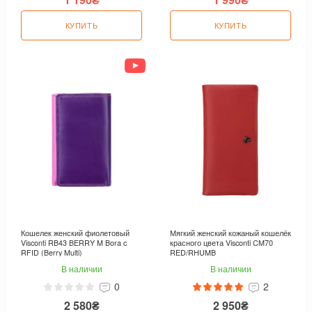
КУПИТЬ
КУПИТЬ
Кошелек женский фиолетовый
Мягкий женский кожаный кошелёк
Visconti RB43 BERRY M Bora c
красного цвета Visconti CM70
RFID (Berry Multi)
RED/RHUMB
В наличии
В наличии
0
2
2 580₴
2 950₴