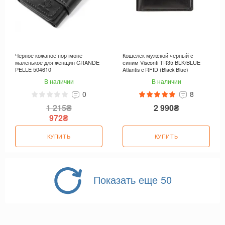
Чёрное кожаное портмоне
Кошелек мужской черный с
маленькое для женщин GRANDE
синим Visconti TR35 BLK/BLUE
PELLE 504610
Atlantis c RFID (Black Blue)
В наличии
В наличии
0
8
1 215₴
2 990₴
972₴
КУПИТЬ
КУПИТЬ
Показать еще 50