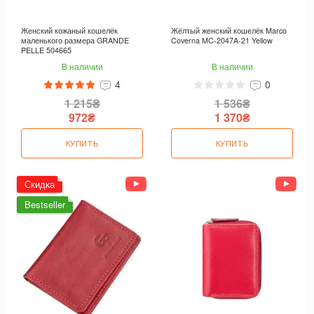
Женский кожаный кошелёк
Жёлтый женский кошелёк Marco
маленького размера GRANDE
Coverna MC-2047A-21 Yellow
PELLE 504665
В наличии
В наличии
4
0
1 215₴
1 536₴
972₴
1 370₴
КУПИТЬ
КУПИТЬ
Скидка
Bestseller