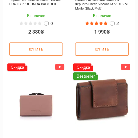
RB40 BLK/RHUMBA Bali c RFID
чёрного цвета Visconti M77 BLK M
Mojito (Black Multi)
В наличии
В наличии
0
2
2 380₴
1 990₴
КУПИТЬ
КУПИТЬ
Скидка
Скидка
Bestseller