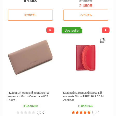
6 436₴
3 063₴
2 450₴
КУПИТЬ
КУПИТЬ
Bestseller
Пудровый женский кошелек на
Красный маленький кожаный
магнитах Marco Coverna W002
кошелёк Visconti RB126 RED M
Pudra
Zanzibar
В наличии
В наличии
0
1