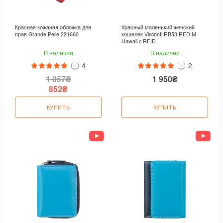
Красная кожаная обложка для
Красный маленький женский
прав Grande Pelle 221660
кошелек Visconti RB53 RED M
Hawaii c RFID
В наличии
В наличии
4
2
1 057₴
1 950₴
852₴
КУПИТЬ
КУПИТЬ