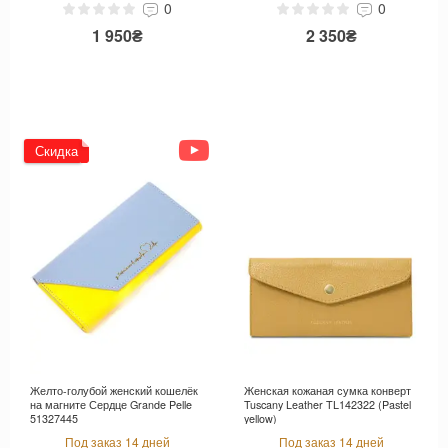
0
0
1 950₴
2 350₴
Скидка
Желто-голубой женский кошелёк
Женская кожаная сумка конверт
на магните Сердце Grande Pelle
Tuscany Leather TL142322 (Pastel
51327445
yellow)
Под заказ 14 дней
Под заказ 14 дней