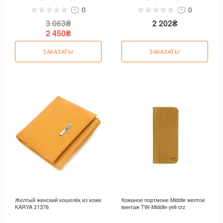
0
0
3 063₴
2 202₴
2 450₴
ЗАКАЗАТЬ!
ЗАКАЗАТЬ!
Желтый женский кошелёк из кожи
Кожаное портмоне Middle желтое
KARYA 21376
винтаж TW-Middle-yell-crz