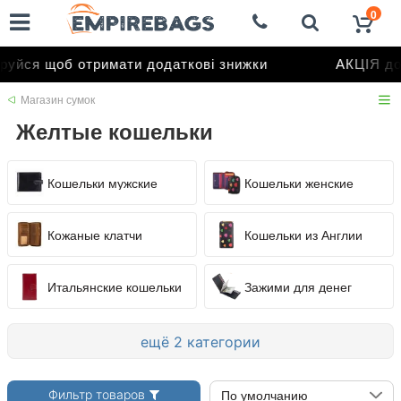
0
йся щоб отримати додаткові знижки
АКЦІЯ до 5
Магазин сумок
Желтые кошельки
Кошельки мужские
Кошельки женские
Кожаные клатчи
Кошельки из Англии
Итальянские кошельки
Зажими для денег
ещё 2 категории
Фильтр товаров