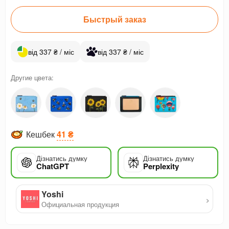
Быстрый заказ
від 337 ₴ / міс
від 337 ₴ / міс
Другие цвета:
Кешбек
41 ₴
Дізнатись думку
Дізнатись думку
ChatGPT
Perplexity
Yoshi
›
Официальная продукция