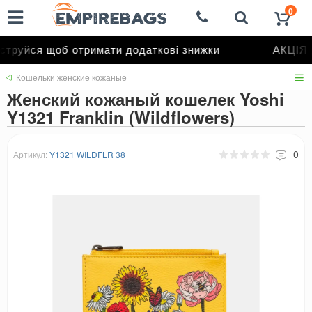
0
труйся щоб отримати додаткові знижки
АКЦІЯ д
Кошельки женские кожаные
Женский кожаный кошелек Yoshi
Y1321 Franklin (Wildflowers)
0
Артикул:
Y1321 WILDFLR 38