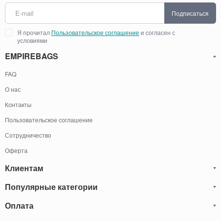
Подписаться
Я прочитал
Пользовательское соглашение
и согласен с
условиями
EMPIREBAGS
FAQ
О нас
Контакты
Пользовательское соглашение
Сотрудничество
Оферта
Клиентам
Популярные категории
Блог
Обмен и Возврат
Оплата
Мужские кожаные сумки
Оплата и доставка
Саквояжи
Оплату товаров можно