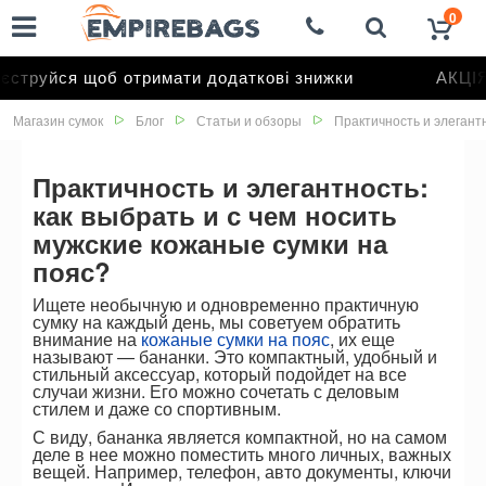
0
струйся щоб отримати додаткові знижки
АКЦІЯ 
Магазин сумок
Блог
Статьи и обзоры
Практичность и элегантн
Практичность и элегантность:
как выбрать и с чем носить
мужские кожаные сумки на
пояс?
Ищете необычную и одновременно практичную
сумку на каждый день, мы советуем обратить
внимание на
кожаные сумки на пояс
, их еще
называют — бананки. Это компактный, удобный и
стильный аксессуар, который подойдет на все
случаи жизни. Его можно сочетать с деловым
стилем и даже со спортивным.
С виду, бананка является компактной, но на самом
деле в нее можно поместить много личных, важных
вещей. Например, телефон, авто документы, ключи