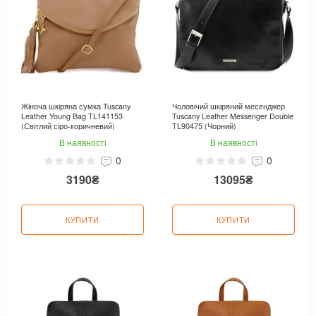
Жіноча шкіряна сумка Tuscany
Чоловічий шкіряний месенджер
Leather Young Bag TL141153
Tuscany Leather Messenger Double
(Світлий сіро-коричневий)
TL90475 (Чорний)
В наявності
В наявності
0
0
3190₴
13095₴
КУПИТИ
КУПИТИ