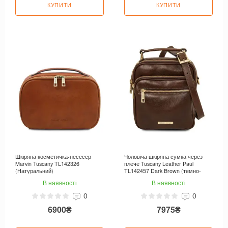
КУПИТИ
КУПИТИ
Шкіряна косметичка-несесер
Чоловіча шкіряна сумка через
Marvin Tuscany TL142326
плече Tuscany Leather Paul
(Натуральний)
TL142457 Dark Brown (темно-
коричнева)
В наявності
В наявності
0
0
6900₴
7975₴