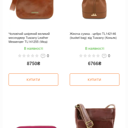
Чоловічий шкіряний великий
Жіноча сумка - цебро TL142146
месенджер Tuscany Leather
(bucket bag) від Tuscany (Коньяк)
Messenger TL141255 (Мед)
В наявності
В наявності
0
0
8750₴
6766₴
КУПИТИ
КУПИТИ