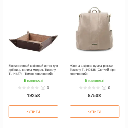
Ексклюзивний шкіряний лоток для
Жіноча шкіряна сумка-рюкзак
дрібниць велика модель Tuscany
Tuscany TL142138 (Світлий сіро-
TL141271 (Темно-коричневий)
коричневий)
В наявності
В наявності
0
0
1925₴
8750₴
КУПИТИ
КУПИТИ