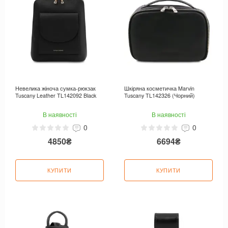
Невелика жіноча сумка-рюкзак
Шкіряна косметичка Marvin
Tuscany Leather TL142092 Black
Tuscany TL142326 (Чорний)
В наявності
В наявності
0
0
4850₴
6694₴
КУПИТИ
КУПИТИ