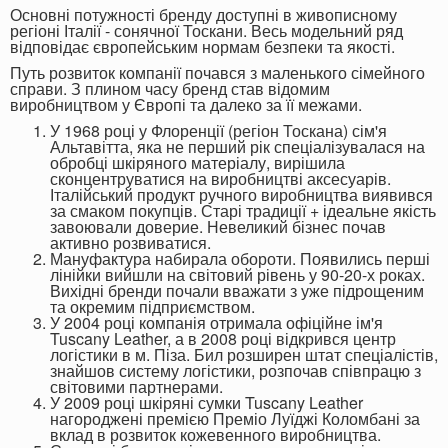
Основні потужності бренду доступні в живописному
регіоні Італії - сонячної Тоскани. Весь модельний ряд
відповідає європейським нормам безпеки та якості.
Путь розвиток компанії почався з маленького сімейного
справи. З плином часу бренд став відомим
виробництвом у Європі та далеко за її межами.
У 1968 році у Флоренції (регіон Тоскана) сім'я
Альтавітта, яка не перший рік спеціалізувалася на
обробці шкіряного матеріалу, вирішила
сконцентруватися на виробництві аксесуарів.
Італійський продукт ручного виробництва виявився
за смаком покупців. Старі традиції + ідеальне якість
завоювали доверие. Невеликий бізнес почав
активно розвиватися.
Мануфактура набирала обороти. Появились перші
лінійки вийшли на світовий рівень у 90-20-х роках.
Вихідні бренди почали вважати з уже підрощеним
та окремим підприємством.
У 2004 році компанія отримала офіційне ім'я
Tuscany Leather, а в 2008 році відкрився центр
логістики в м. Піза. Бил розширен штат спеціалістів,
знайшов систему логістики, розпочав співпрацю з
світовими партнерами.
У 2009 році шкіряні сумки Tuscany Leather
нагороджені премією Преміо Луїджі Коломбані за
вклад в розвиток кожевенного виробництва.