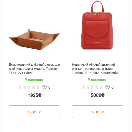
Ексклюзивний шкіряний лоток для
Невеликий жіночий шкіряний
дрібниць велика модель Tuscany
рюкзак-трансформер Італія
TL141271 (Мед)
Tuscany TL142092 (Кораловий)
В наявності
В наявності
0
0
1925₴
5000₴
КУПИТИ
КУПИТИ