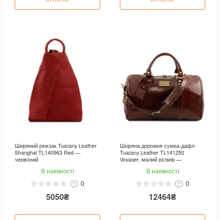
Шкіряний рюкзак Tuscany Leather
Шкіряна дорожня сумка-дафл
Shanghai TL140963 Red —
Tuscany Leather TL141250
червоний
Voyager, малий розмір —
коричнева
В наявності
В наявності
0
0
5050₴
12464₴