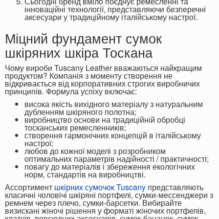
Сьогодні бренд вміло поєднує ремесленні та
інноваційні технології, представляючи безперечні
аксесуари у традиційному італійському настрої.
Міцний фундамент сумок
шкіряних шкіра Тоскана
Чому вироби Tuscany Leather вважаються найкращим
продуктом? Компанія з моменту створення не
відкривається від корпоративних строгих виробничих
принципів. Формула успіху включає:
висока якість вихідного матеріалу з натуральним
дубленням шкіряного полотна;
виробництво основи на традиційній обробці
тосканських ремесленників;
створення гармонічних концепцій в італійському
настрої;
любов до кожної моделі з розробником
оптимальних параметрів надійності / практичності;
повагу до матеріалів і збереження екологічних
норм, стандартів на виробництві.
Ассортимент
шкірних сумочок Tuscany
представляють
класичні чоловічі шкіряні портфелі, сумки-мессенджери з
ремнем через плечо, сумки-барсетки. Вибирайте
визискані жіночі рішення у форматі жіночих портфелів,
клатчів, повсюдних аксесуарів, сумок-бананок, сумок-