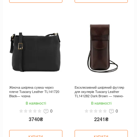
Жіноча шкіряна сумка через
Ексклюзивний шкіряний футляр
плече Tuscany Leather TL141720
для окулярів Tuscany Leather
Black— чорна
TL141282 Dark Brown — темно-
коричневий
В наявності
В наявності
0
0
3740₴
2241₴
КУПИТИ
КУПИТИ