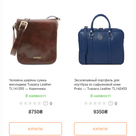
Чоловіча шкіряна сумка-
Эксклюзивный портфель для
месенджер Tuscany Leather
ноутбука из сафьяновой кожи
TL141255 — Коричнева
Prato — Tuscany Leather TL142453
DARK BLUE
В наявності
В наявності
0
0
8750₴
9350₴
КУПИТИ
КУПИТИ