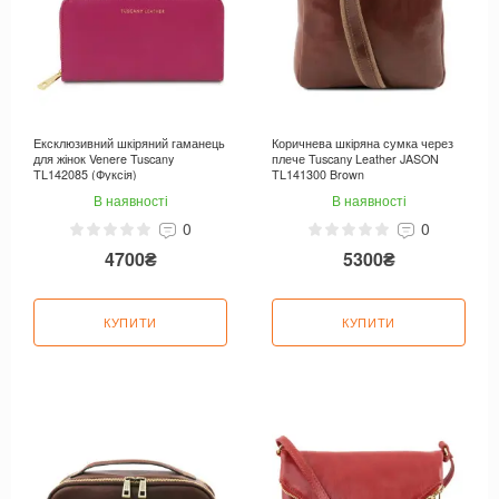
Ексклюзивний шкіряний гаманець
Коричнева шкіряна сумка через
для жінок Venere Tuscany
плече Tuscany Leather JASON
TL142085 (Фуксія)
TL141300 Brown
В наявності
В наявності
0
0
4700₴
5300₴
КУПИТИ
КУПИТИ