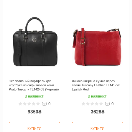
Экслюзивный портфель для
Жіноча шкіряна сумка через
ноутбука из сафьяновой кожи
плече Tuscany Leather TL141720
Prato Tuscany TL142453 (Черный)
Lipstick Red
В наявності
В наявності
0
0
9350₴
3628₴
КУПИТИ
КУПИТИ