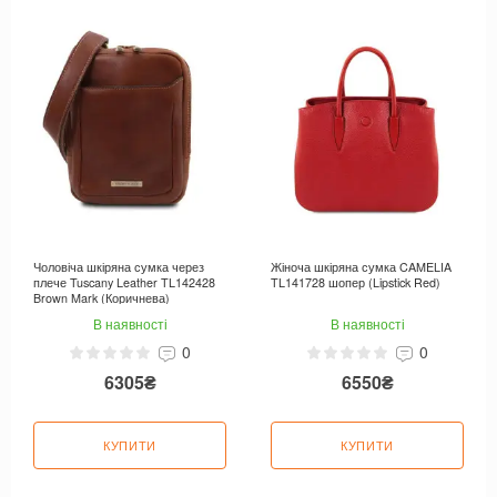
Чоловіча шкіряна сумка через
Жіноча шкіряна сумка CAMELIA
плече Tuscany Leather TL142428
TL141728 шопер (Lipstick Red)
Brown Mark (Коричнева)
В наявності
В наявності
0
0
6305₴
6550₴
КУПИТИ
КУПИТИ