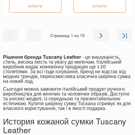
КУПИТИ
КУПИТИ
|
|
Страница 1 из 15
Рішення бренда Tuscany Leather
- це вишуканість,
стиль, висока якість та увагу до мелочам. Італійський
виробник видає кожевенну продукцію ще з 20
столетіями. За всі годи існування, бренд не відстає від
модних трендів, переосмислива класична шкіряна сумка
на новий лад.
Сьогодні можна замовити італійський продукт ручного
виробництва для жіночих та чоловічих образів. Доступні
та унісекс-моделі, із середньою та презентабельною
естетикою. Купити шкіряну сумку Тоскана отримує як для
власного користування, так і в якості подарка.
История кожаной сумки Tuscany
Leather