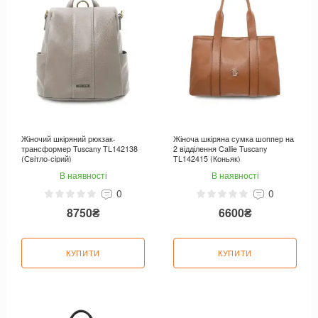
Жіночий шкіряний рюкзак-
Жіноча шкіряна сумка шоппер на
трансформер Tuscany TL142138
2 відділення Callie Tuscany
(Світло-сірий)
TL142415 (Коньяк)
В наявності
В наявності
0
0
8750₴
6600₴
КУПИТИ
КУПИТИ