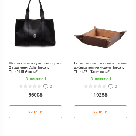
Жіноча шкіряна сумка шоппер на
Ексклюзивний шкіряний лоток для
2 відділення Callie Tuscany
дрібниць велика модель Tuscany
TL142415 (Чорний)
TL141271 (Коричневий)
В наявності
В наявності
0
0
6600₴
1925₴
КУПИТИ
КУПИТИ