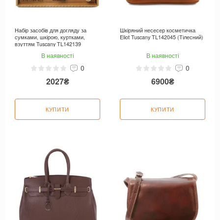
Набір засобів для догляду за
Шкіряний несесер косметичка
сумками, шкірою, куртками,
Eliot Tuscany TL142045 (Тілесний)
взуттям Tuscany TL142139
В наявності
В наявності
0
0
2027₴
6900₴
КУПИТИ
КУПИТИ