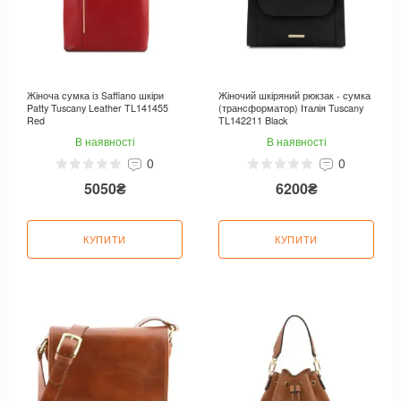
Жіноча сумка із Saffiano шкіри
Жіночий шкіряний рюкзак - сумка
Patty Tuscany Leather TL141455
(трансформатор) Італія Tuscany
Red
TL142211 Black
В наявності
В наявності
0
0
5050₴
6200₴
КУПИТИ
КУПИТИ