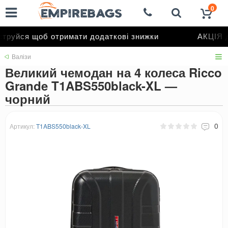
0
руйся щоб отримати додаткові знижки
АКЦІЯ д
Валізи
Великий чемодан на 4 колеса Ricco
Grande T1ABS550black-XL —
чорний
0
Артикул:
T1ABS550black-XL