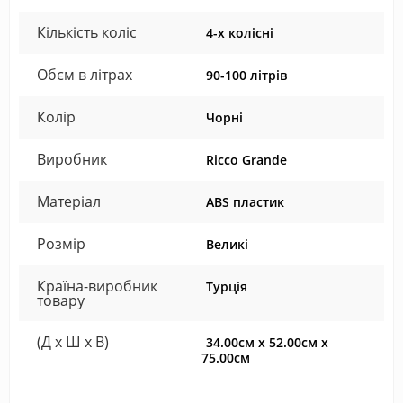
Кількість коліс
4-х колісні
Обєм в літрах
90-100 літрів
Колір
Чорні
Виробник
Ricco Grande
Матеріал
ABS пластик
Розмір
Великі
Країна-виробник
Турція
товару
(Д x Ш x В)
34.00см x 52.00см x
75.00см