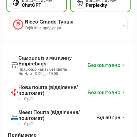
Дізнатись думку
Дізнатись думку
ChatGPT
Perplexity
Ricco Grande Турція
›
Офіційна продукція
Самовивіз з магазину
Empirebags
Безкоштовно
Працюємо навіть без світла
Нп-Нд з 10:00 до 19:00
Нова пошта (відділення/
Безкоштовно
поштомат)
по Україні
Meest Пошта (відділення/
Від 60 грн
поштомат)
по Україні
Приймаємо