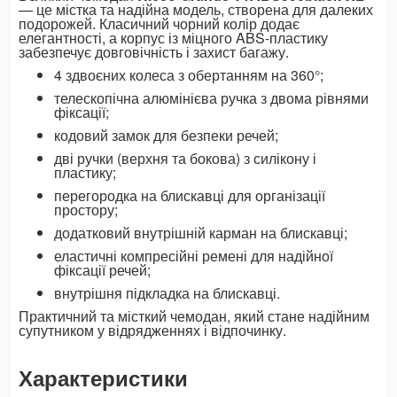
— це містка та надійна модель, створена для далеких
подорожей. Класичний чорний колір додає
елегантності, а корпус із міцного ABS-пластику
забезпечує довговічність і захист багажу.
4 здвоєних колеса з обертанням на 360°;
телескопічна алюмінієва ручка з двома рівнями
фіксації;
кодовий замок для безпеки речей;
дві ручки (верхня та бокова) з силікону і
пластику;
перегородка на блискавці для організації
простору;
додатковий внутрішній карман на блискавці;
еластичні компресійні ремені для надійної
фіксації речей;
внутрішня підкладка на блискавці.
Практичний та місткий чемодан, який стане надійним
супутником у відрядженнях і відпочинку.
Характеристики