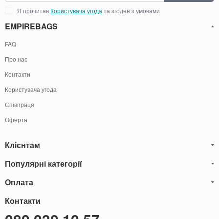
Я прочитав
Користувача угода
та згоден з умовами
EMPIREBAGS
FAQ
Про нас
Контакти
Користувача угода
Співпраця
Оферта
Клієнтам
Популярні категорії
Блог
Обмін та Повернення
Оплата
Чоловічі шкіряні сумки
Оплата і доставка
Саквояжі
Оплату товарів можна
Контакти
здійснити
Гарантія
наступними способами:
Рюкзаки чоловічі шкіряні