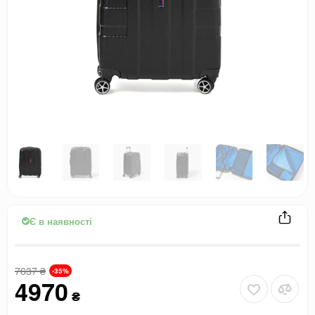
Є в наявності
7637
₴
-35%
4970
₴