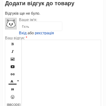
Додати відгук до товару
Відгуків ще не було.
Ваше ім'я:
Вхід
або
реєстрація
Ваш відгук:
*









[BBCODE]