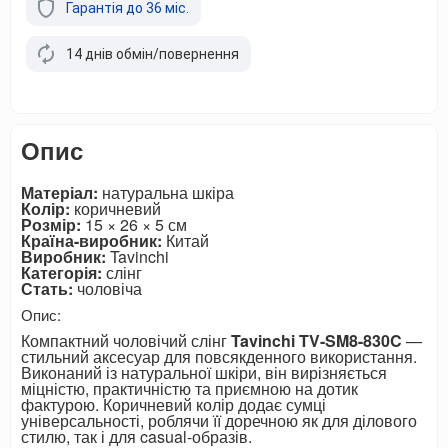
Гарантія до 36 міс.
14 днів обмін/повернення
Опис
Матеріал:
натуральна шкіра
Колір:
коричневий
Розмір:
15 × 26 × 5 см
Країна-виробник:
Китай
Виробник:
Tavinchi
Категорія:
слінг
Стать:
чоловіча
Опис:
Компактний чоловічий слінг
Tavinchi TV-SM8-830C
—
стильний аксесуар для повсякденного використання.
Виконаний із натуральної шкіри, він вирізняється
міцністю, практичністю та приємною на дотик
фактурою. Коричневий колір додає сумці
універсальності, роблячи її доречною як для ділового
стилю, так і для casual-образів.