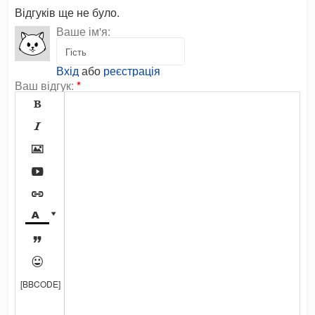
Відгуків ще не було.
Ваше ім'я:
Вхід
або
реєстрація
Ваш відгук:
*









[BBCODE]