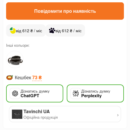
Повідомити про наявність
від 612 ₴ / міс
від 612 ₴ / міс
Інші кольори:
Кешбек
73 ₴
Дізнатись думку
Дізнатись думку
ChatGPT
Perplexity
Tavinchi UA
›
Офіційна продукція