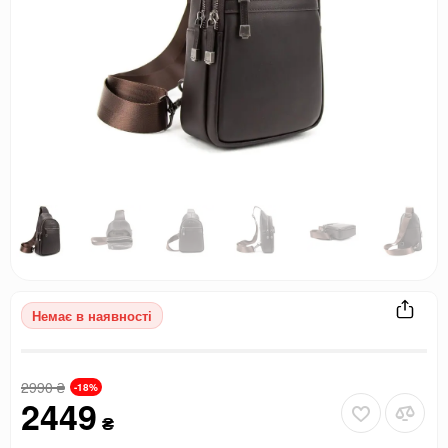
Немає в наявності
2990
₴
-18%
2449
₴