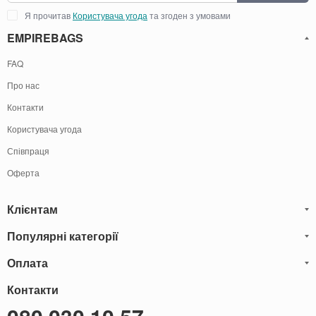
Я прочитав
Користувача угода
та згоден з умовами
EMPIREBAGS
FAQ
Про нас
Контакти
Користувача угода
Співпраця
Оферта
Клієнтам
Популярні категорії
Блог
Обмін та Повернення
Оплата
Чоловічі шкіряні сумки
Оплата і доставка
Саквояжі
Оплату товарів можна
Контакти
здійснити
Гарантія
наступними способами:
Рюкзаки чоловічі шкіряні