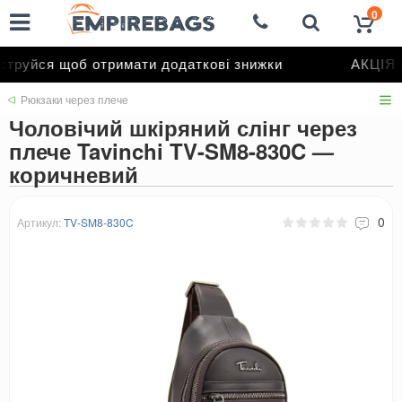
0
труйся щоб отримати додаткові знижки
АКЦІЯ д
Рюкзаки через плече
Чоловічий шкіряний слінг через
плече Tavinchi TV-SM8-830C —
коричневий
0
Артикул:
TV-SM8-830C