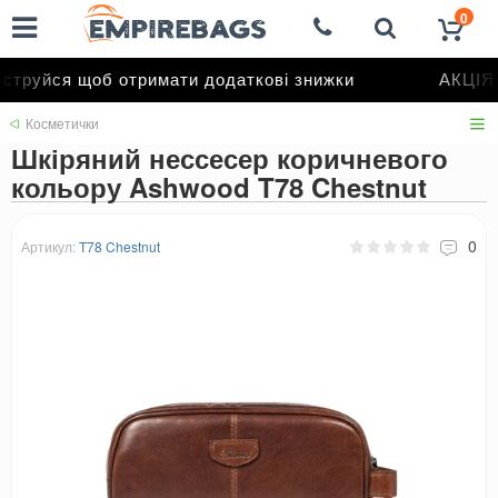
0
труйся щоб отримати додаткові знижки
АКЦІЯ д
Косметички
Шкіряний нессесер коричневого
кольору Ashwood T78 Chestnut
0
Артикул:
T78 Chestnut