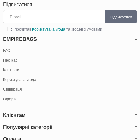
Підписатися
Підписатися
Я прочитав
Користувача угода
та згоден з умовами
EMPIREBAGS
FAQ
Про нас
Контакти
Користувача угода
Співпраця
Оферта
Клієнтам
Популярні категорії
Блог
Обмін та Повернення
Оплата
Чоловічі шкіряні сумки