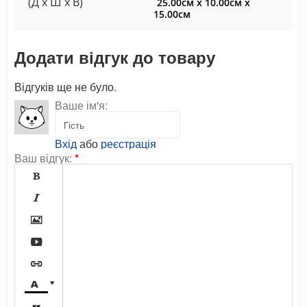
(Д x Ш x В)
25.00см x 10.00см x
15.00см
Додати відгук до товару
Відгуків ще не було.
Ваше ім'я:
Вхід
або
реєстрація
Ваш відгук:
*






