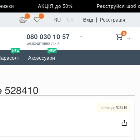
ки
АКЦІЯ до 50%
Реєструйся щоб отри
0
0
RU
UA
Вхід
Реєстрація
0
080 030 10 57
Безкоштовна лінія
NEW
NEW
арасолі
Аксессуари
e 528410
в
Артикул:
528410