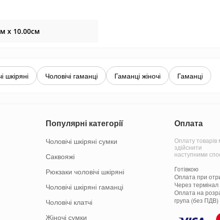
см x 10.00см
і шкіряні
Чоловічі гаманці
Гаманці жіночі
Гаманці
Популярні категорії
Оплата
Чоловічі шкіряні сумки
Оплату товарів
здійснити
наступними спо
Саквояжі
Готівкою
Рюкзаки чоловічі шкіряні
Оплата при отр
Через термінал 
Чоловічі шкіряні гаманці
Оплата на розр
група (без ПДВ)
Чоловічі клатчі
Жіночі сумки