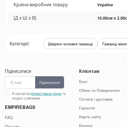
Країна-виробник товару
Україна
(Д x Ш x В)
10.00см x 2.00
Категорії:
Шкіряні чоловічі гаманці
Гаманці жіноч
Підписатися
Клієнтам
Блог
Підписатися
Обмін та Повернення
Я прочитав
Користувача угода
та
згоден з умовами
Оплата і доставка
EMPIREBAGS
Гарантія
Карта сайту
FAQ
Бонуси
Про нас