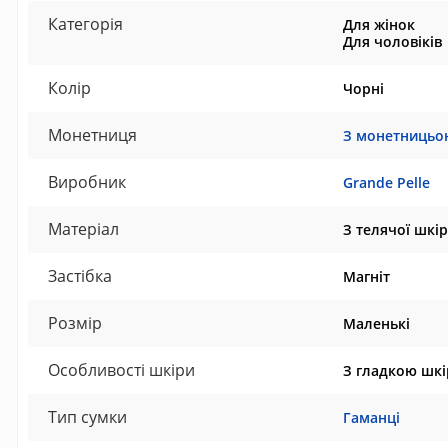
Категорія
Для жінок
Для чоловіків
Колір
Чорні
Монетниця
З монетницьо
Виробник
Grande Pelle
Матеріал
З телячої шкі
Застібка
Магніт
Розмір
Маленькі
Особливості шкіри
З гладкою шк
Тип сумки
Гаманці