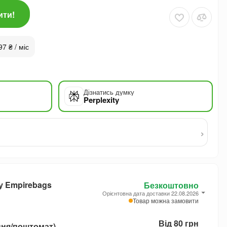
ити!
97 ₴ / міс
Дізнатись думку
Perplexity
›
у Empirebags
Безкоштовно
Орієнтовна дата доставки 22.08.2026
Товар можна замовити
Від 80 грн
ння/поштомат)