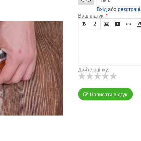
Вхід
або
реєстраці
Ваш відгук:
*





Дайте оцінку:
Написати відгук