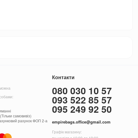
Контакти
080 030 10 57
 можна
093 522 85 57
собами:
095 249 92 50
иманні
(Тільки самовивіз)
ахунковий рахунок ФОП 2-а
empirebags.office@gmail.com
Графік магазину:
пн-неділя з 10:00 до 19:00