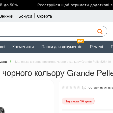
о 50%
Реєструйся щоб отримати додаткові зниж
Знижки
Бонуси
Оферта
TOP
яжі
Косметички
Папки для документів
Ремені
П
аманці
Маленьке шкіряне портмоне чорного кольору Grande Pelle 528410
чорного кольору Grande Pell
оставить отзы
Під заказ 14 днів