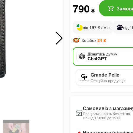
790
Замов
₴
від 197 ₴ / міс
від 1
Кешбек
24 ₴
Дізнатись думку
ChatGPT
Grande Pelle
Офіційна продукція
Самовивіз з магазин
Працюємо навіть без світла
Нп-Нд з 10:00 до 19:00
Нова пошта (відділе