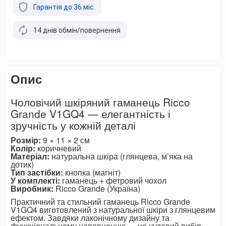
Гарантія до 36 міс.
14 днів обмін/повернення
Опис
Чоловічий шкіряний гаманець Ricco
Grande V1GQ4 — елегантність і
зручність у кожній деталі
Розмір:
9 × 11 × 2 см
Колір:
коричневий
Матеріал:
натуральна шкіра (глянцева, м’яка на
дотик)
Тип застібки:
кнопка (магніт)
У комплекті:
гаманець + фетровий чохол
Виробник:
Ricco Grande (Україна)
Практичний та стильний гаманець Ricco Grande
V1GQ4 виготовлений з натуральної шкіри з глянцевим
ефектом. Завдяки лаконічному дизайну та
функціональному наповненню — це чудовий вибір