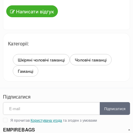
Написати відгук
Категорії:
Шкіряні чоловічі гаманці
Чоловічі гаманці
Гаманці
Підписатися
Підписатися
Я прочитав
Користувача угода
та згоден з умовами
EMPIREBAGS