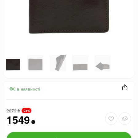
Є в наявності
2079
₴
-25%
1549
₴