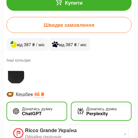
Купити
Швидке замовлення
від 387 ₴ / міс
від 387 ₴ / міс
Інші кольори:
Кешбек
46 ₴
Дізнатись думку
Дізнатись думку
ChatGPT
Perplexity
Ricco Grande Україна
›
Офіційна продукція