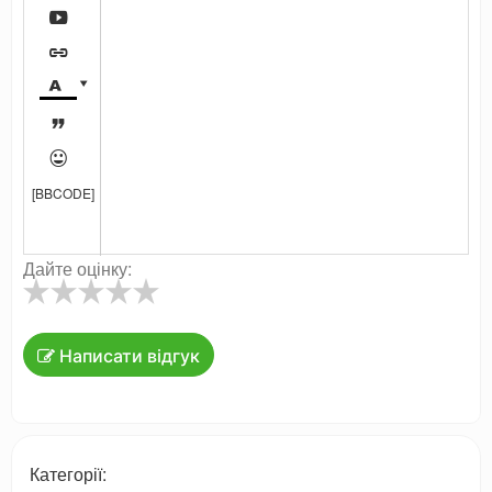






[BBCODE]
Дайте оцінку:
Написати відгук
Категорії: