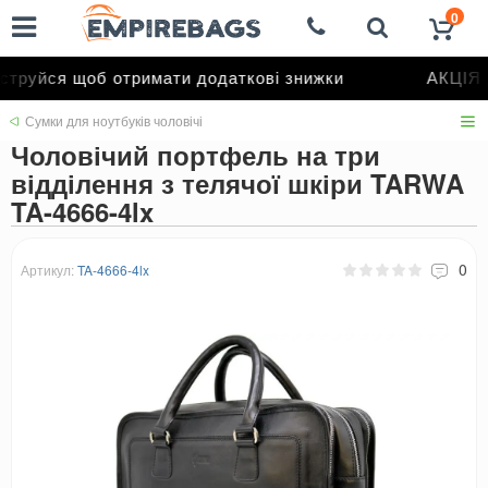
0
труйся щоб отримати додаткові знижки
АКЦІЯ д
Сумки для ноутбуків чоловічі
Чоловічий портфель на три
відділення з телячої шкіри TARWA
TA-4666-4lx
0
Артикул:
TA-4666-4lx