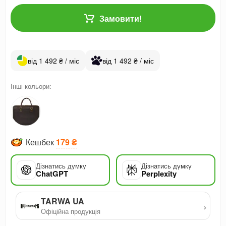
Замовити!
від 1 492 ₴ / міс
від 1 492 ₴ / міс
Інші кольори:
Кешбек
179 ₴
Дізнатись думку
Дізнатись думку
ChatGPT
Perplexity
TARWA UA
›
Офіційна продукція