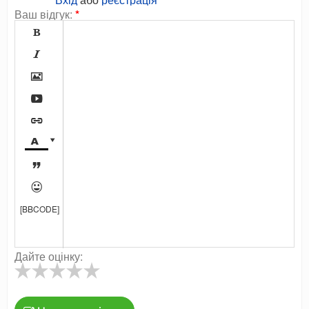
Ваш відгук:
*









[BBCODE]
Дайте оцінку: