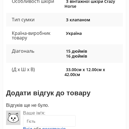
Особливості шкіри
З вінтажної шкіри Crazy
Horse
Тип сумки
З клапаном
Країна-виробник
Україна
товару
Діагональ
15 дюймів
16 дюймів
(Д x Ш x В)
33.00см x 12.00см x
42.00см
Додати відгук до товару
Відгуків ще не було.
Ваше ім'я:
Вхід
або
реєстрація