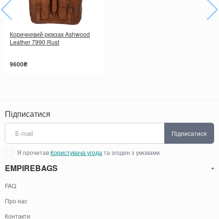
Коричневий рюкзак Ashwood
Leather 7990 Rust
9600₴
Підписатися
Підписатися
Я прочитав
Користувача угода
та згоден з умовами
EMPIREBAGS
FAQ
Про нас
Контакти