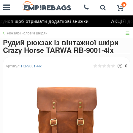
0
йся щоб отримати додаткові знижки
АКЦІЯ до 
Рюкзаки чоловічі шкіряні
Рудий рюкзак із вінтажної шкіри
Crazy Horse TARWA RB-9001-4lx
0
Артикул:
RB-9001-4lx