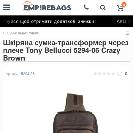
0
труйся щоб отримати додаткові знижки
АКЦІЯ д
Сумки через плече
Шкіряна сумка-трансформер через
плече Tony Bellucci 5294-06 Crazy
Brown
0
Артикул:
5294-06