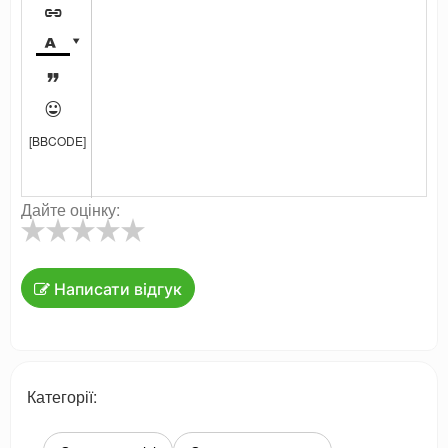





[BBCODE]
Дайте оцінку:
Написати відгук
Категорії: