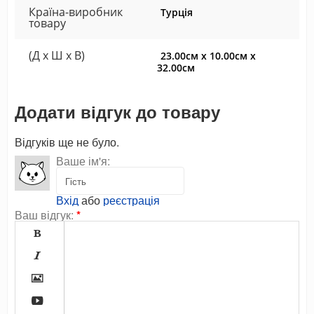
Країна-виробник
Турція
товару
(Д x Ш x В)
23.00см x 10.00см x
32.00см
Додати відгук до товару
Відгуків ще не було.
Ваше ім'я:
Вхід
або
реєстрація
Ваш відгук:
*



