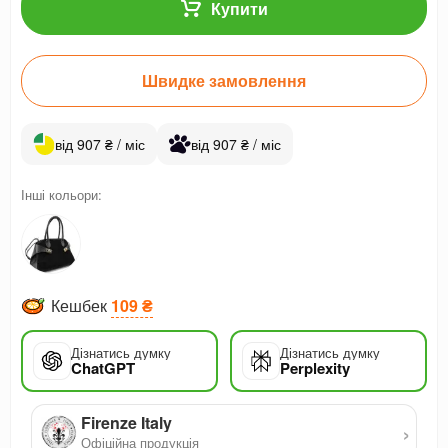
Купити
Швидке замовлення
від 907 ₴ / міс
від 907 ₴ / міс
Інші кольори:
Кешбек
109 ₴
Дізнатись думку
Дізнатись думку
ChatGPT
Perplexity
Firenze Italy
›
Офіційна продукція