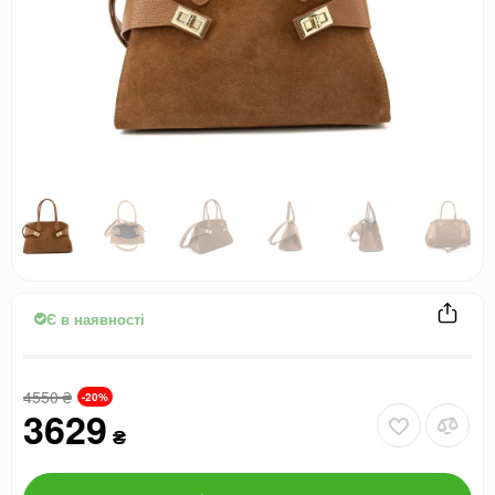
Є в наявності
4550
₴
-20%
3629
₴