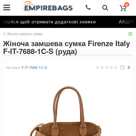
0
труйся щоб отримати додаткові знижки
АКЦІЯ д
Жіночі шкіряні сумки
Жіноча замшева сумка Firenze Italy
F-IT-7688-1C-S (руда)
0
Артикул:
F-IT-7688-1C-S