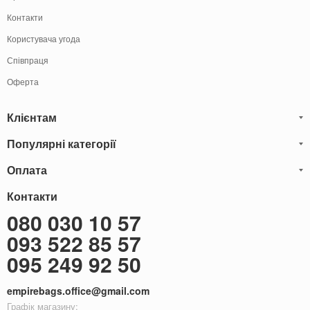
Контакти
Користувача угода
Співпраця
Оферта
Клієнтам
Популярні категорії
Блог
Обмін та Повернення
Оплата
Чоловічі шкіряні сумки
Оплата і доставка
Саквояжі
Оплату товарів можна
Контакти
здійснити
Гарантія
наступними способами:
Рюкзаки чоловічі шкіряні
080 030 10 57
Готівкою
Карта сайту
Чоловічі шкіряні гаманці
093 522 85 57
Оплата при отриманні
Через термінал (Тільки самовивіз)
Бонуси
Чоловічі клатчі
095 249 92 50
Оплата на розрахунковий рахунок ФОП 2-а група (без ПДВ)
Доставка за кордон
Жіночі сумки
empirebags.office@gmail.com
Жіночі шкіряні сумки
Графік магазину: