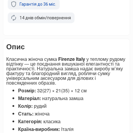
Гарантія до 36 міс.
14 днів обмін/повернення
Опис
Класична жіноча сумка
Firenze Italy
у теплому рудому
відтінку — це поєднання вишуканої елегантності та
практичності. Натуральна замша надає виробу м’яку
фактуру та благородний вигляд, роблячи сумку
універсальним аксесуаром для ділових і
повсякденних образів.
Розмір:
32(27) × 21(35) × 12 см
Матеріал:
натуральна замша
Колір:
рудий
Стать:
жіноча
Категорія:
класика
Країна-виробник:
Італія