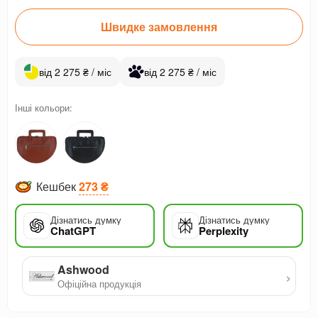
Швидке замовлення
від 2 275 ₴ / міс
від 2 275 ₴ / міс
Інші кольори:
Кешбек
273 ₴
Дізнатись думку
Дізнатись думку
ChatGPT
Perplexity
Ashwood
›
Офіційна продукція