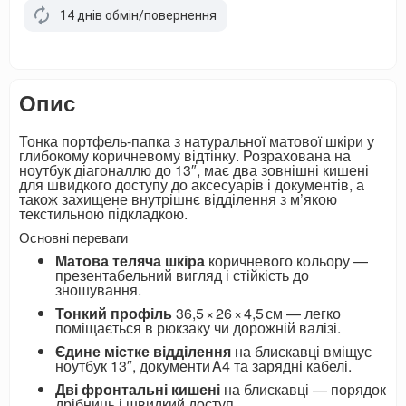
14 днів обмін/повернення
Опис
Тонка портфель‑папка з натуральної матової шкіри у
глибокому коричневому відтінку. Розрахована на
ноутбук діагоналлю до 13″, має два зовнішні кишені
для швидкого доступу до аксесуарів і документів, а
також захищене внутрішнє відділення з м’якою
текстильною підкладкою.
Основні переваги
Матова теляча шкіра
коричневого кольору —
презентабельний вигляд і стійкість до
зношування.
Тонкий профіль
36,5 × 26 × 4,5 см — легко
поміщається в рюкзаку чи дорожній валізі.
Єдине містке відділення
на блискавці вміщує
ноутбук 13″, документи A4 та зарядні кабелі.
Дві фронтальні кишені
на блискавці — порядок
дрібниць і швидкий доступ.