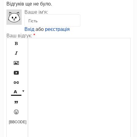
Відгуків ще не було.
Ваше ім'я:
Вхід
або
реєстрація
Ваш відгук:
*









[BBCODE]