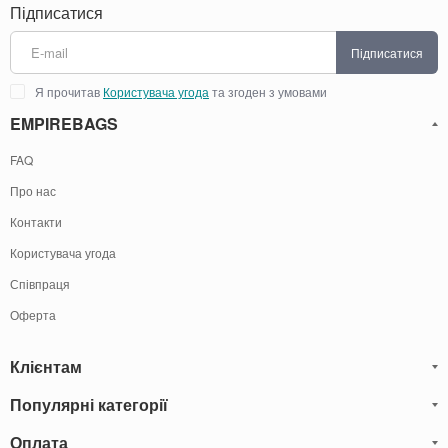
Підписатися
Підписатися
Я прочитав
Користувача угода
та згоден з умовами
EMPIREBAGS
FAQ
Про нас
Контакти
Користувача угода
Співпраця
Оферта
Клієнтам
Популярні категорії
Блог
Обмін та Повернення
Оплата
Чоловічі шкіряні сумки