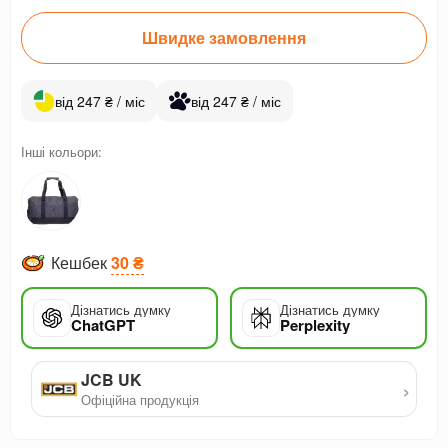
Швидке замовлення
від 247 ₴ / міс
від 247 ₴ / міс
Інші кольори:
Кешбек
30 ₴
Дізнатись думку
Дізнатись думку
ChatGPT
Perplexity
JCB UK
›
Офіційна продукція