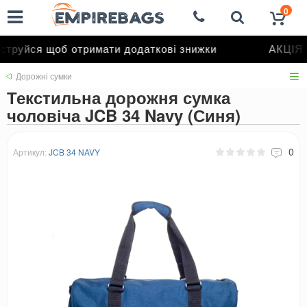
0
труйся щоб отримати додаткові знижки
АКЦІЯ д
Дорожні сумки
Текстильна дорожня сумка
чоловіча JCB 34 Navy (Синя)
0
Артикул:
JCB 34 NAVY