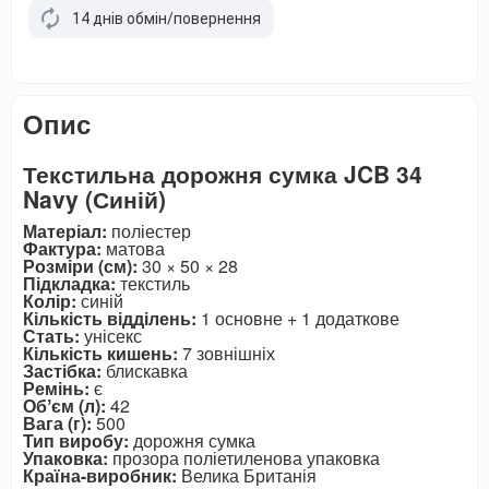
14 днів обмін/повернення
Опис
Текстильна дорожня сумка JCB 34
Navy (Синій)
Матеріал:
поліестер
Фактура:
матова
Розміри (см):
30 × 50 × 28
Підкладка:
текстиль
Колір:
синій
Кількість відділень:
1 основне + 1 додаткове
Стать:
унісекс
Кількість кишень:
7 зовнішніх
Застібка:
блискавка
Ремінь:
є
Обʼєм (л):
42
Вага (г):
500
Тип виробу:
дорожня сумка
Упаковка:
прозора поліетиленова упаковка
Країна-виробник:
Велика Британія