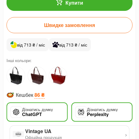
Купити
Швидке замовлення
від 713 ₴ / міс
від 713 ₴ / міс
Інші кольори:
Кешбек
86 ₴
Дізнатись думку
Дізнатись думку
ChatGPT
Perplexity
Vintage UA
›
Офіційна продукція