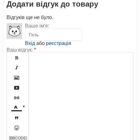
Додати відгук до товару
Відгуків ще не було.
Ваше ім'я:
Вхід
або
реєстрація
Ваш відгук:
*









[BBCODE]