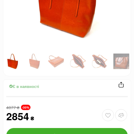
Є в наявності
4077
₴
-30%
2854
₴