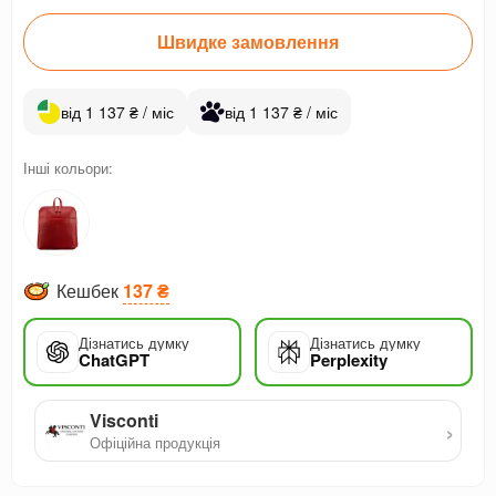
Швидке замовлення
від 1 137 ₴ / міс
від 1 137 ₴ / міс
Інші кольори:
Кешбек
137 ₴
Дізнатись думку
Дізнатись думку
ChatGPT
Perplexity
Visconti
›
Офіційна продукція