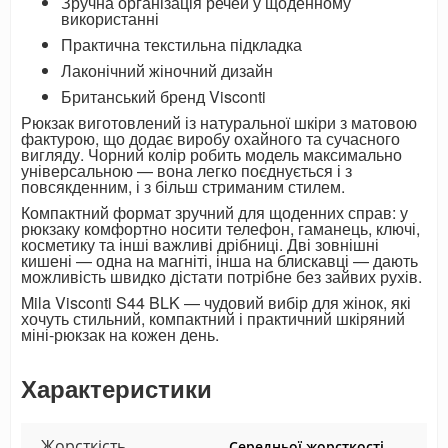
Зручна організація речей у щоденному
використанні
Практична текстильна підкладка
Лаконічний жіночний дизайн
Британський бренд Visconti
Рюкзак виготовлений із натуральної шкіри з матовою
фактурою, що додає виробу охайного та сучасного
вигляду. Чорний колір робить модель максимально
універсальною — вона легко поєднується і з
повсякденним, і з більш стриманим стилем.
Компактний формат зручний для щоденних справ: у
рюкзаку комфортно носити телефон, гаманець, ключі,
косметику та інші важливі дрібниці. Дві зовнішні
кишені — одна на магніті, інша на блискавці — дають
можливість швидко дістати потрібне без зайвих рухів.
Mila Visconti S44 BLK — чудовий вибір для жінок, які
хочуть стильний, компактний і практичний шкіряний
міні-рюкзак на кожен день.
Характеристики
Жорсткість
Середньої жорсткості