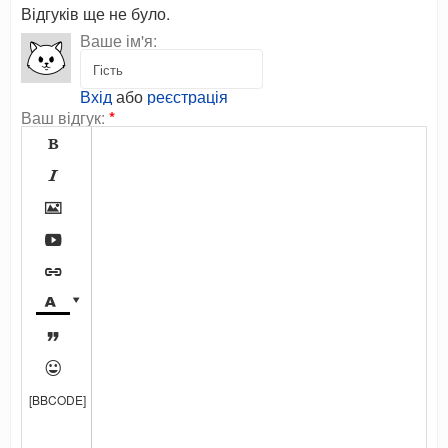
Відгуків ще не було.
Ваше ім'я:
Вхід
або
реєстрація
Ваш відгук:
*









[BBCODE]