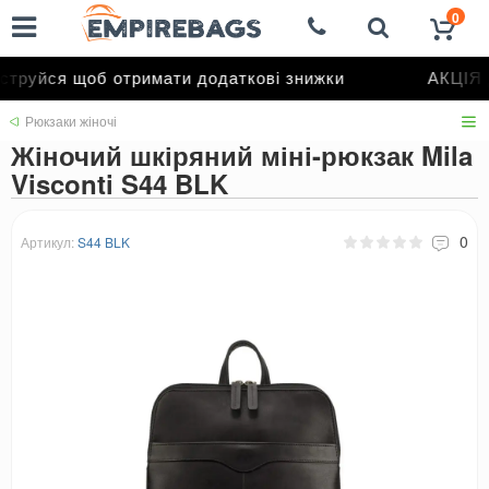
0
труйся щоб отримати додаткові знижки
АКЦІЯ д
Рюкзаки жіночі
Жіночий шкіряний міні-рюкзак Mila
Visconti S44 BLK
0
Артикул:
S44 BLK