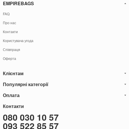
EMPIREBAGS
FAQ
Про нас
Контакти
Користувача угода
Співпраця
Оферта
Клієнтам
Популярні категорії
Блог
Обмін та Повернення
Оплата
Чоловічі шкіряні сумки
Оплата і доставка
Саквояжі
Оплату товарів можна
Контакти
здійснити
Гарантія
наступними способами:
Рюкзаки чоловічі шкіряні
080 030 10 57
Готівкою
Карта сайту
Чоловічі шкіряні гаманці
093 522 85 57
Оплата при отриманні
Через термінал (Тільки самовивіз)
Бонуси