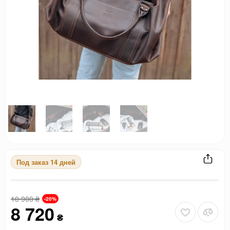
Под заказ 14 дней
10 900
₴
-20%
8 720
₴