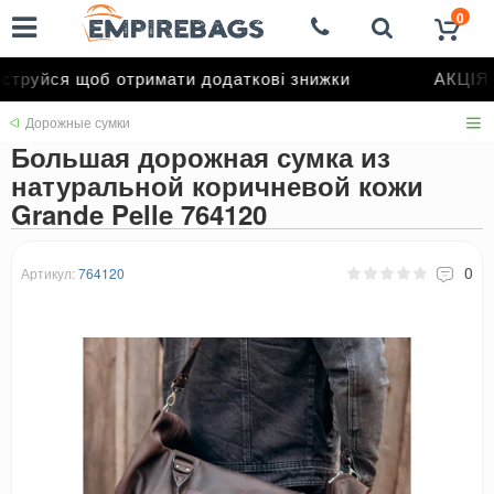
0
труйся щоб отримати додаткові знижки
АКЦІЯ д
Дорожные сумки
Большая дорожная сумка из
натуральной коричневой кожи
Grande Pelle 764120
0
Артикул:
764120