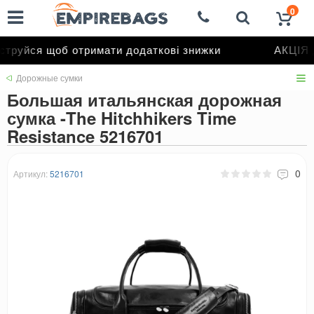
0
труйся щоб отримати додаткові знижки
АКЦІЯ д
Дорожные сумки
Большая итальянская дорожная
сумка -The Hitchhikers Time
Resistance 5216701
0
Артикул:
5216701