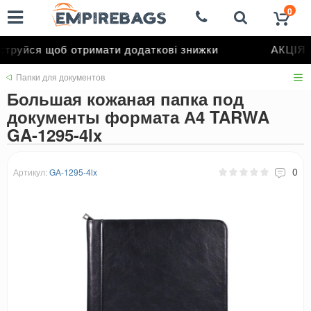
0
труйся щоб отримати додаткові знижки
АКЦІЯ д
Папки для документов
Большая кожаная папка под
документы формата А4 TARWA
GA-1295-4lx
0
Артикул:
GA-1295-4lx