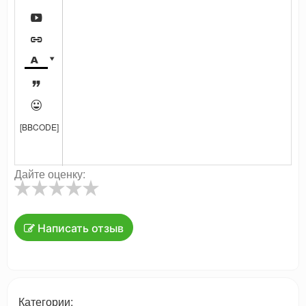






[BBCODE]
Дайте оценку:
Написать отзыв
Категории: