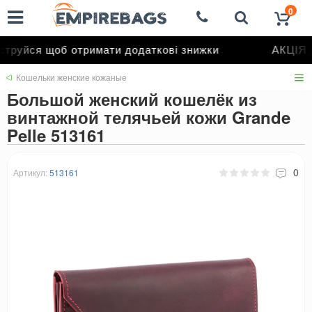
0
руйся щоб отримати додаткові знижки
АКЦІЯ д
Кошельки женские кожаные
Большой женский кошелёк из
винтажной телячьей кожи Grande
Pelle 513161
0
Артикул:
513161