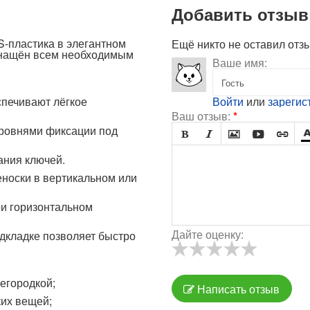
Добавить отзыв
-пластика в элегантном
Ещё никто не оставил отз
снащён всем необходимым
Ваше имя:
печивают лёгкое
Войти
или
зарегис
Ваш отзыв:
*
ровнями фиксации под





ания ключей.
еноски в вертикальном или
ри горизонтальном
Дайте оценку:
дкладке позволяет быстро
егородкой;
Написать отзыв
ких вещей;