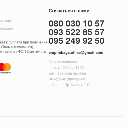
Связаться с нами
080 030 10 57
 можно
093 522 85 57
особами:
095 249 92 50
тёж (Оплата при получение)
 (Только самовывоз)
етный счет ФОП 2-ая группа
empirebags.office@gmail.com
График магазина:
пн-вс с 10:00 до 19:00
Без перерыва на обед
Выходные (праздники)
г. Киев — Пр. Мира 4, 213