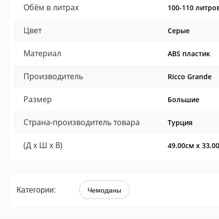
Обём в литрах
100-110 литро
Цвет
Серые
Материал
ABS пластик
Производитель
Ricco Grande
Размер
Большие
Страна-производитель товара
Турция
(Д x Ш x В)
49.00см x 33.0
Категории:
Чемоданы