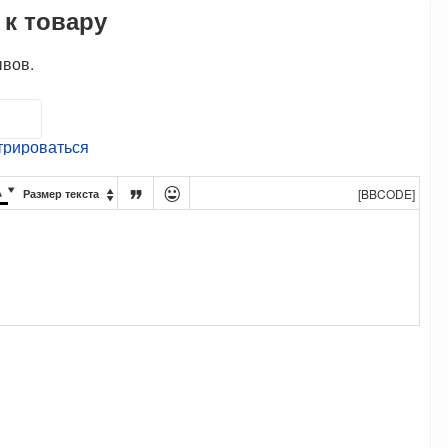
 к товару
ывов.
трироваться




[BBCODE]
Размер текста
