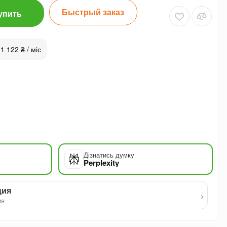
Быстрый заказ
упить
 1 122 ₴ / міс
Дізнатись думку
Perplexity
ция
›
ия