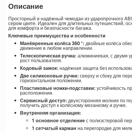
Описание
Просторный и надёжный чемодан из ударопрочного ABS
сером цвете. Идеален для длительных путешествий, о
для комфорта и безопасности багажа.
Ключевые преимущества и особенности
Манёвренные колёса 360 °:
двойные колёса обес
движение в любом направлении.
Телескопическая ручка:
алюминиевая, с двумя у
рост пользователя.
Кодовый замок:
надёжная защита без использов
Две силиконовые ручки:
сверху и сбоку для пер
горизонтальном положении.
Пластиковые ножки-подставки:
устойчивость п
расположении.
Сервисный доступ:
двухсторонняя молния по по
получить доступ к колёсному механизму и ручке.
Внутренняя организация:
1 основное отделение
с полиэстеровой пер
1 сетчатый карман
на перегородке для мел