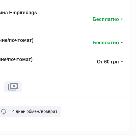
ина Empirebags
Бесплатно
ние/почтомат)
Бесплатно
ние/почтомат)
От 60 грн
14 дней обмен/возврат