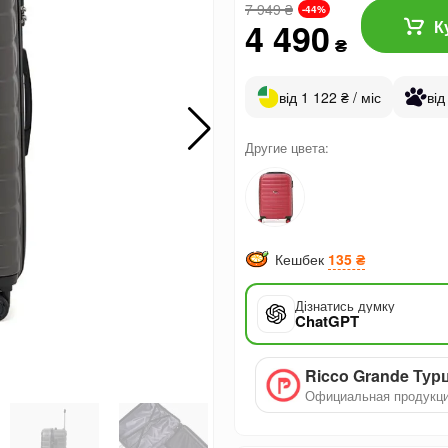
7 949
₴
-44%
4 490
К
₴
від 1 122 ₴ / міс
від
Другие цвета:
Кешбек
135 ₴
Дізнатись думку
ChatGPT
Ricco Grande Тур
Официальная продукц