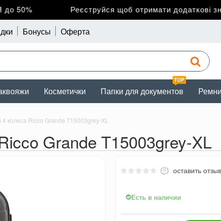
о 50%
Реєструйся щоб отримати додаткові зниж
дки
Бонусы
Оферта
TOP
аквояжи
Косметички
Папки для документов
Ремн
4 колеса Ricco Grande T15003grey-XL
Ricco Grande T15003grey-XL
оставить отзы
Есть в наличии