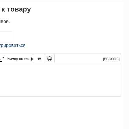
 к товару
ывов.
трироваться




[BBCODE]
Размер текста
