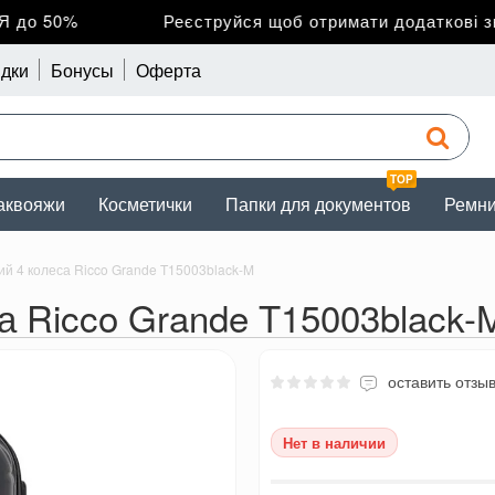
до 50%
Реєструйся щоб отримати додаткові зни
дки
Бонусы
Оферта
TOP
аквояжи
Косметички
Папки для документов
Ремн
й 4 колеса Ricco Grande T15003black-M
а Ricco Grande T15003black-
оставить отзы
Нет в наличии