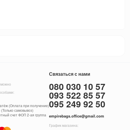
Связаться с нами
080 030 10 57
 можно
093 522 85 57
особами:
095 249 92 50
тёж (Оплата при получение)
 (Только самовывоз)
етный счет ФОП 2-ая группа
empirebags.office@gmail.com
График магазина: