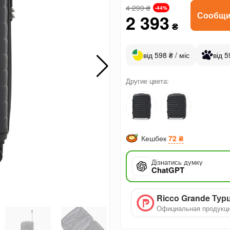
4 299
₴
-44%
Сообщи
2 393
₴
від 598 ₴ / міс
від 5
Другие цвета:
Кешбек
72 ₴
Дізнатись думку
ChatGPT
Ricco Grande Тур
Официальная продукц