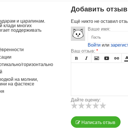
Добавить отзыв
 ударам и царапинам.
Ещё никто не оставил отз
й клади многих
Ваше имя:
огает поддерживать
Войти
или
зарегис
нёвренности
Ваш отзыв:
*
сации





ертикально/горизонтально
й
родкой на молнии,
мни на фастексе
ия
Дайте оценку:
Написать отзыв