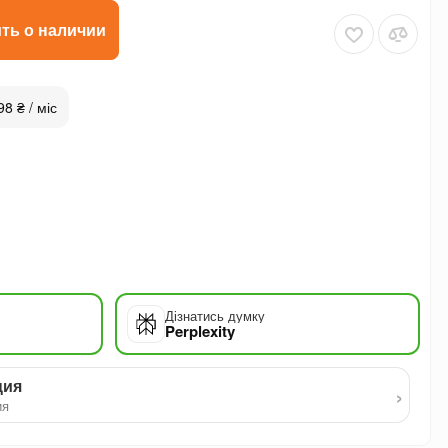
ть о наличии
98 ₴ / міс
Дізнатись думку
Perplexity
ция
›
ия