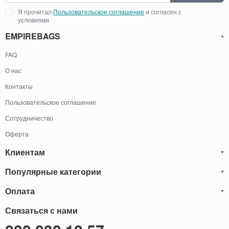
Я прочитал
Пользовательское соглашение
и согласен с
условиями
EMPIREBAGS
FAQ
О нас
Контакты
Пользовательское соглашение
Сотрудничество
Оферта
Клиентам
Популярные категории
Блог
Обмен и Возврат
Оплата
Мужские кожаные сумки
Оплата и доставка
Саквояжи
Оплату товаров можно
Связаться с нами
осуществить
Гарантия
следующими способами:
Рюкзаки мужские кожаные