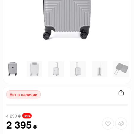
Нет в наличии
4 299
₴
-44%
2 395
₴