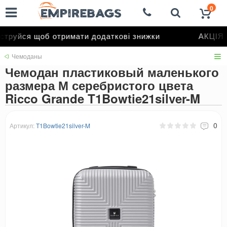
0
труйся щоб отримати додаткові знижки
АКЦІЯ д
Чемоданы
Чемодан пластиковый маленького
размера М серебристого цвета
Ricco Grande T1Bowtie21silver-M
0
Артикул:
T1Bowtie21silver-M