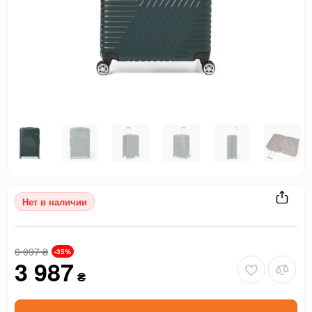
Нет в наличии
6 097
₴
-35%
3 987
₴