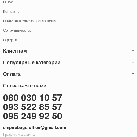
О нас
Контакты
Пользовательское соглашение
Сотрудничество
Оферта
Клиентам
Популярные категории
Блог
Обмен и Возврат
Оплата
Мужские кожаные сумки
Оплата и доставка
Саквояжи
Оплату товаров можно
Связаться с нами
осуществить
Гарантия
следующими способами:
Рюкзаки мужские кожаные
080 030 10 57
Наличными
Карта сайта
Мужские кожаные кошельки
093 522 85 57
Наложенный платёж (Оплата при получение)
Через терминал (Только самовывоз)
Бонусы
Мужские клатчи
095 249 92 50
Оплата на расчетный счет ФОП 2-ая группа (без НДС)
Доставка за границу
Женские сумки
empirebags.office@gmail.com
Женские кожаные сумки
График магазина: