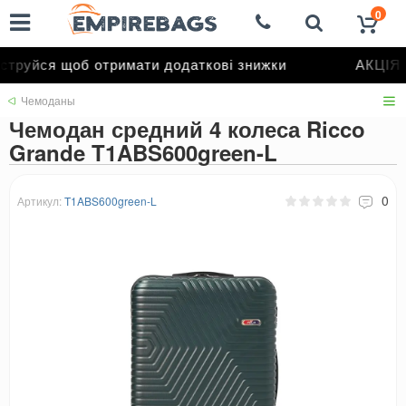
0
труйся щоб отримати додаткові знижки
АКЦІЯ д
Чемоданы
Чемодан средний 4 колеса Ricco
Grande T1ABS600green-L
0
Артикул:
T1ABS600green-L