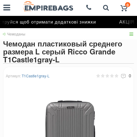
0
труйся щоб отримати додаткові знижки
АКЦІЯ д
Чемоданы
Чемодан пластиковый среднего
размера L серый Ricco Grande
T1Castle1gray-L
0
Артикул:
T1Castle1gray-L