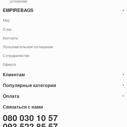
условиями
EMPIREBAGS
FAQ
О нас
Контакты
Пользовательское соглашение
Сотрудничество
Оферта
Клиентам
Популярные категории
Блог
Обмен и Возврат
Оплата
Мужские кожаные сумки
Оплата и доставка
Саквояжи
Оплату товаров можно
Связаться с нами
осуществить
Гарантия
следующими способами:
Рюкзаки мужские кожаные
080 030 10 57
Наличными
Карта сайта
Мужские кожаные кошельки
093 522 85 57
Наложенный платёж (Оплата при получение)