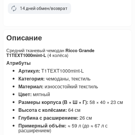
14 дней обмен/возврат
Описание
Средний тканевый чемодан
Ricco Grande
T1TEXT1000mint-L
(4 колёса)
Атрибуты
Артикул:
T1TEXT1000mint-L
Категория:
чемоданы, текстиль
Материал:
износостойкий текстиль
Цвет:
мятный
Размеры корпуса (В × Ш × Г):
58 × 40 × 23 см
Высота с колёсами:
64 см
Глубина с расширением:
26 см
Примерный объём:
≈ 59 л (до ≈ 67 л с
расширением)