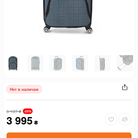
Нет в наличии
6 137
₴
-35%
3 995
₴