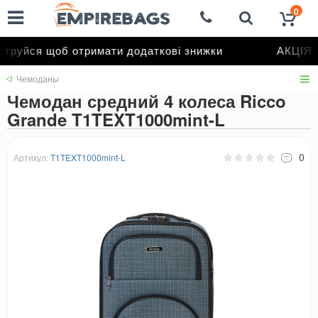
0
труйся щоб отримати додаткові знижки
АКЦІЯ д
Чемоданы
Чемодан средний 4 колеса Ricco
Grande T1TEXT1000mint-L
0
Артикул:
T1TEXT1000mint-L