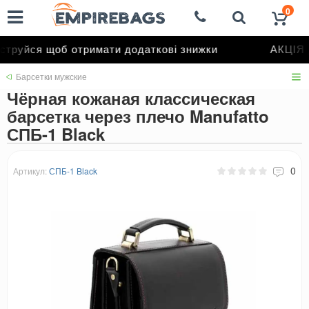
0
труйся щоб отримати додаткові знижки
АКЦІЯ д
Барсетки мужские
Чёрная кожаная классическая
барсетка через плечо Manufatto
СПБ-1 Black
0
Артикул:
СПБ-1 Black