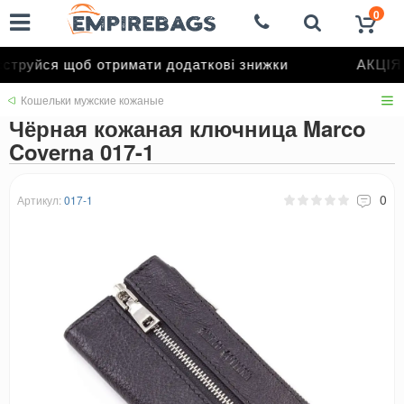
0
труйся щоб отримати додаткові знижки
АКЦІЯ 
Кошельки мужские кожаные
Чёрная кожаная ключница Marco
Coverna 017-1
0
Артикул:
017-1