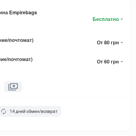
ина Empirebags
Бесплатно
ние/почтомат)
От 80 грн
ние/почтомат)
От 60 грн
14 дней обмен/возврат