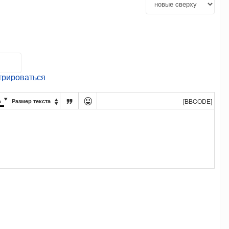
трироваться




[BBCODE]
Размер текста
