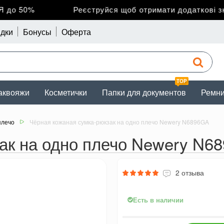
о 50%
Реєструйся щоб отримати додаткові зни
дки
Бонусы
Оферта
TOP
аквояжи
Косметички
Папки для документов
Ремн
плечо
Чёрная кожаная сумка-рюкзак на одно плечо Newery N6896GA
ак на одно плечо Newery N6
2 отзыва
Есть в наличии