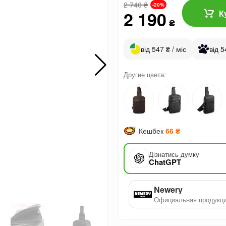
2 740
₴
-20%
2 190
К
₴
від 547 ₴ / міс
від 5
Другие цвета:
Кешбек
66 ₴
Дізнатись думку
ChatGPT
Newery
Официальная продукц