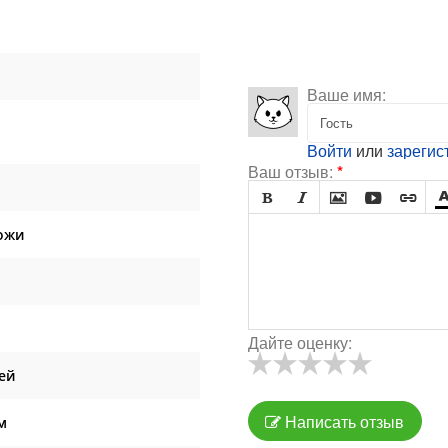
Ваше имя:
Войти
или
зарегис
Ваш отзыв:
*





ожи
Дайте оценку:
ей
Написать отзыв
м