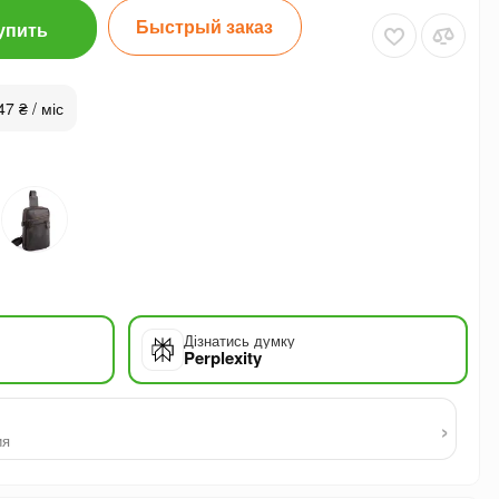
Быстрый заказ
упить
47 ₴ / міс
Дізнатись думку
Perplexity
›
ия