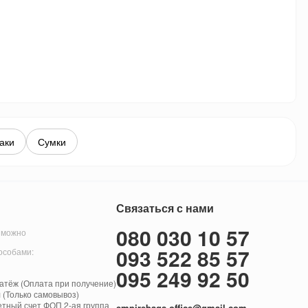
аки
Сумки
Связаться с нами
080 030 10 57
 можно
093 522 85 57
особами:
095 249 92 50
тёж (Оплата при получение)
 (Только самовывоз)
етный счет ФОП 2-ая группа
empirebags.office@gmail.com