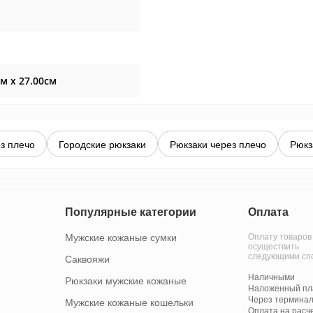
см x 27.00см
з плечо
Городские рюкзаки
Рюкзаки через плечо
Рюкз
Популярные категории
Оплата
Мужские кожаные сумки
Оплату товаров
осуществить
следующими сп
Саквояжи
Наличными
Рюкзаки мужские кожаные
Наложенный пла
Через терминал
Мужские кожаные кошельки
Оплата на расч