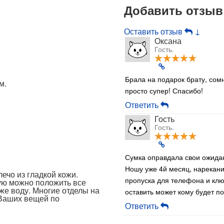
Добавить отзыв
Оставить отзыв
↓
Оксана
Гость.
Брала на подарок брату, сомн
м.
просто супер! Спасибо!
Ответить
Гость
Гость.
Сумка оправдала свои ожидан
Ношу уже 4й месяц, нарекани
ечо из гладкой кожи.
пропуска для телефона и клю
ую можно положить все
же воду. Многие отделы на
оставить может кому будет п
 Ваших вещей по
Ответить