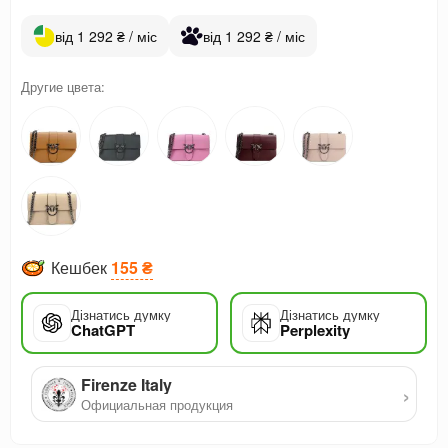
від 1 292 ₴ / міс
від 1 292 ₴ / міс
Другие цвета:
Кешбек
155 ₴
Дізнатись думку
Дізнатись думку
ChatGPT
Perplexity
Firenze Italy
›
Официальная продукция