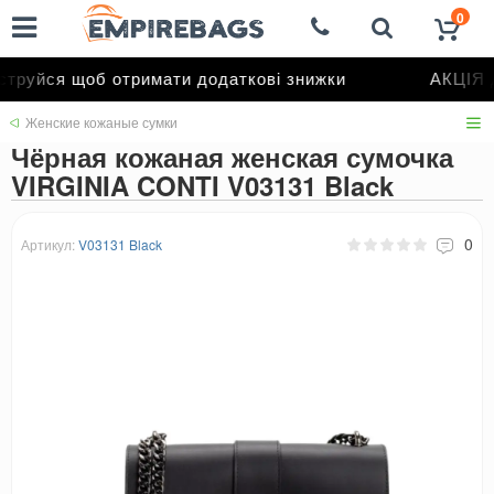
0
труйся щоб отримати додаткові знижки
АКЦІЯ д
Женские кожаные сумки
Чёрная кожаная женская сумочка
VIRGINIA CONTI V03131 Black
0
Артикул:
V03131 Black