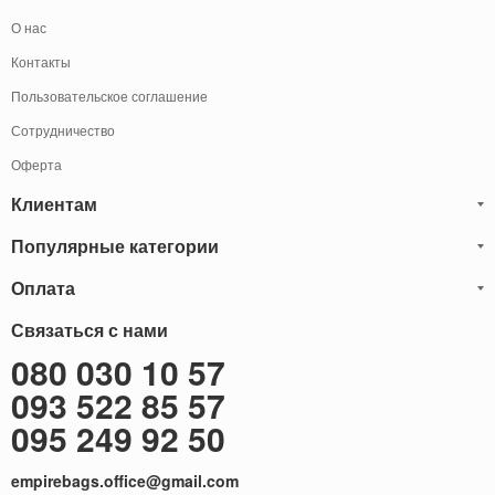
О нас
Контакты
Пользовательское соглашение
Сотрудничество
Оферта
Клиентам
Популярные категории
Блог
Обмен и Возврат
Оплата
Мужские кожаные сумки
Оплата и доставка
Саквояжи
Оплату товаров можно
Связаться с нами
осуществить
Гарантия
следующими способами:
Рюкзаки мужские кожаные
080 030 10 57
Наличными
Карта сайта
Мужские кожаные кошельки
093 522 85 57
Наложенный платёж (Оплата при получение)
Через терминал (Только самовывоз)
Бонусы
Мужские клатчи
095 249 92 50
Оплата на расчетный счет ФОП 2-ая группа (без НДС)
Доставка за границу
Женские сумки
empirebags.office@gmail.com
Женские кожаные сумки