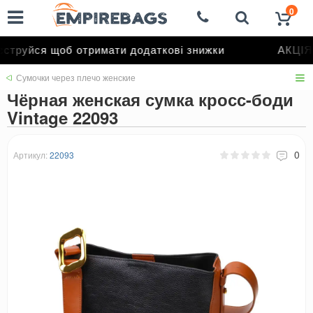
0
труйся щоб отримати додаткові знижки
АКЦІЯ 
Сумочки через плечо женские
Чёрная женская сумка кросс-боди
Vintage 22093
0
Артикул:
22093