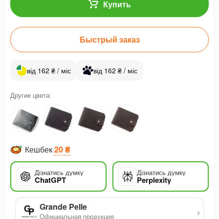
Купить
Быстрый заказ
від 162 ₴ / міс
від 162 ₴ / міс
Другие цвета:
Кешбек
20 ₴
Дізнатись думку
Дізнатись думку
ChatGPT
Perplexity
Grande Pelle
›
Официальная продукция