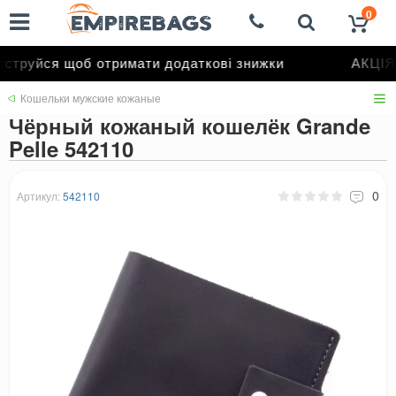
0
струйся щоб отримати додаткові знижки
АКЦІЯ 
Кошельки мужские кожаные
Чёрный кожаный кошелёк Grande
Pelle 542110
0
Артикул:
542110