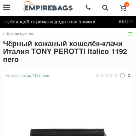
0
руйся щоб отримати додаткові знижки
АКЦІЯ д
Клатчи мужские
Чёрный кожаный кошелёк-клачи
Италия TONY PEROTTI Italico 1192
nero
0
Артикул:
Italico 1192 nero