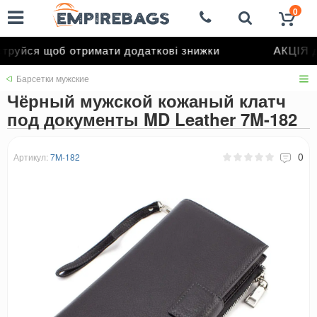
0
руйся щоб отримати додаткові знижки
АКЦІЯ до
Барсетки мужские
Чёрный мужской кожаный клатч
под документы MD Leather 7M-182
0
Артикул:
7M-182