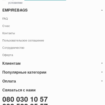
условиями
EMPIREBAGS
FAQ
О нас
Контакты
Пользовательское соглашение
Сотрудничество
Оферта
Клиентам
Популярные категории
Блог
Обмен и Возврат
Оплата
Мужские кожаные сумки
Оплата и доставка
Саквояжи
Оплату товаров можно
Связаться с нами
осуществить
Гарантия
следующими способами:
Рюкзаки мужские кожаные
080 030 10 57
Наличными
Карта сайта
Мужские кожаные кошельки
Наложенный платёж (Оплата при получение)