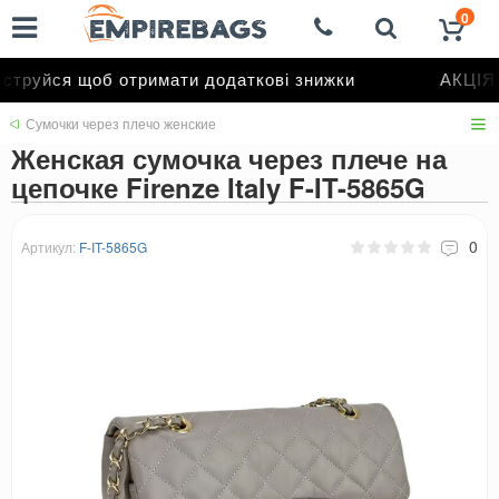
0
труйся щоб отримати додаткові знижки
АКЦІЯ д
Сумочки через плечо женские
Женская сумочка через плече на
цепочке Firenze Italy F-IT-5865G
0
Артикул:
F-IT-5865G