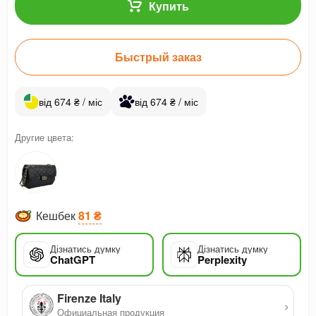
Купить
Быстрый заказ
від 674 ₴ / міс
від 674 ₴ / міс
Другие цвета:
Кешбек
81 ₴
Дізнатись думку
Дізнатись думку
ChatGPT
Perplexity
Firenze Italy
›
Официальная продукция